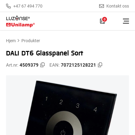
+47 67 494 770
Kontakt oss
0
Hjem
Produkter
DALI DT6 Glasspanel Sort
Art.nr:
4509379
EAN:
7072125128221