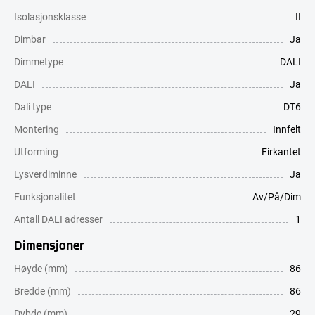
Isolasjonsklasse
II
Dimbar
Ja
Dimmetype
DALI
DALI
Ja
Dali type
DT6
Montering
Innfelt
Utforming
Firkantet
Lysverdiminne
Ja
Funksjonalitet
Av/På/Dim
Antall DALI adresser
1
Dimensjoner
Høyde (mm)
86
Bredde (mm)
86
Dybde (mm)
29