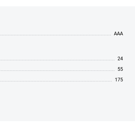
AAA
24
55
175