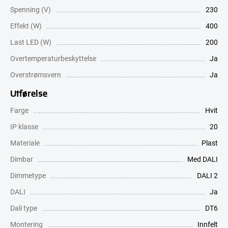
Spenning (V)
230
Effekt (W)
400
Last LED (W)
200
Overtemperaturbeskyttelse
Ja
Overstrømsvern
Ja
Utførelse
Farge
Hvit
IP klasse
20
Materiale
Plast
Dimbar
Med DALI
Dimmetype
DALI 2
DALI
Ja
Dali type
DT6
Montering
Innfelt