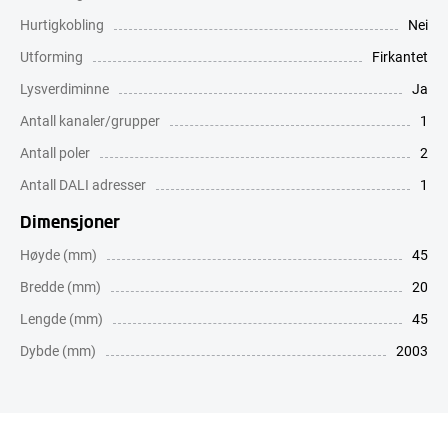
Hurtigkobling
Nei
Utforming
Firkantet
Lysverdiminne
Ja
Antall kanaler/grupper
1
Antall poler
2
Antall DALI adresser
1
Dimensjoner
Høyde (mm)
45
Bredde (mm)
20
Lengde (mm)
45
Dybde (mm)
2003