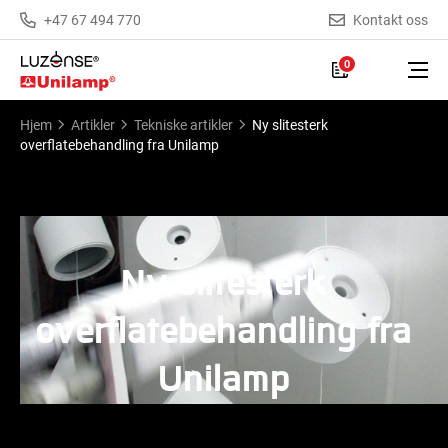
+47 67 494 770
Kontakt oss
0
Hjem
Artikler
Tekniske artikler
Ny slitesterk
overflatebehandling fra Unilamp
Ny slitesterk
overflatebehandling fra
Unilamp