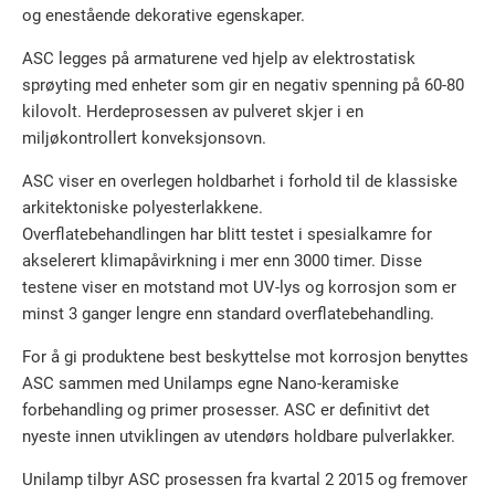
og enestående dekorative egenskaper.
ASC legges på armaturene ved hjelp av elektrostatisk
sprøyting med enheter som gir en negativ spenning på 60-80
kilovolt. Herdeprosessen av pulveret skjer i en
miljøkontrollert konveksjonsovn.
ASC viser en overlegen holdbarhet i forhold til de klassiske
arkitektoniske polyesterlakkene.
Overflatebehandlingen har blitt testet i spesialkamre for
akselerert klimapåvirkning i mer enn 3000 timer. Disse
testene viser en motstand mot UV-lys og korrosjon som er
minst 3 ganger lengre enn standard overflatebehandling.
For å gi produktene best beskyttelse mot korrosjon benyttes
ASC sammen med Unilamps egne Nano-keramiske
forbehandling og primer prosesser. ASC er definitivt det
nyeste innen utviklingen av utendørs holdbare pulverlakker.
Unilamp tilbyr ASC prosessen fra kvartal 2 2015 og fremover