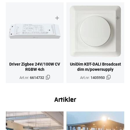
Driver Zigbee 24V/100W CV
UniDim KDT-DALI Broadcast
RGBW 4ch
dim m/powersupply
Art.nr:
6614732
Art.nr:
1405950
Artikler