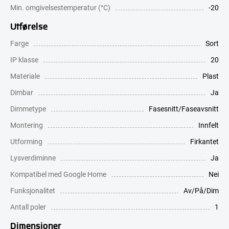
Min. omgivelsestemperatur (°C)
-20
Utførelse
Farge
Sort
IP klasse
20
Materiale
Plast
Dimbar
Ja
Dimmetype
Fasesnitt/Faseavsnitt
Montering
Innfelt
Utforming
Firkantet
Lysverdiminne
Ja
Kompatibel med Google Home
Nei
Funksjonalitet
Av/På/Dim
Antall poler
1
Dimensjoner