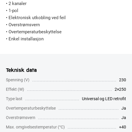
• 2 kanaler
• 1-pol
• Elektronisk utkobling ved feil
• Overstrømsvern
• Overtemperaturbeskyttelse
• Enkel installasjon
Teknisk data
Spenning (V)
230
Effekt (W)
2×250
Type last
Universal og LED retrofit
Overtemperaturbeskyttelse
Ja
Overstrømsvern
Ja
Max. omgivelsestemperatur (°C)
+40