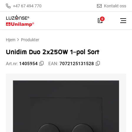
+47 67 494 770
Kontakt oss
0
Hjem
Produkter
Unidim Duo 2x250W 1-pol Sort
Art.nr:
1405954
EAN:
7072125131528