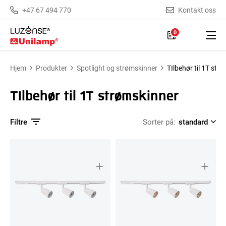
+47 67 494 770
Kontakt oss
0
Hjem
Produkter
Spotlight og strømskinner
TIlbehør til 1T str
TIlbehør til 1T strømskinner
Filtre
Sorter på: