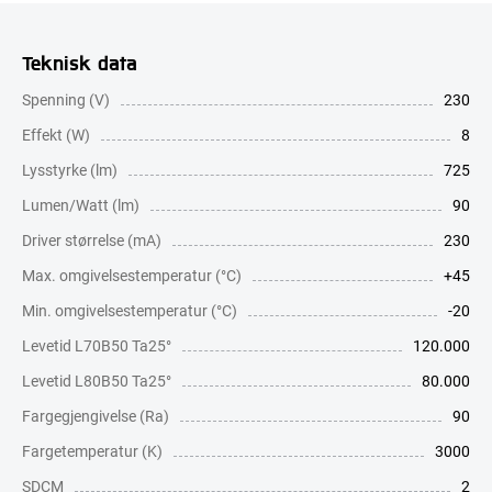
Teknisk data
Spenning (V)
230
Effekt (W)
8
Lysstyrke (lm)
725
Lumen/Watt (lm)
90
Driver størrelse (mA)
230
Max. omgivelsestemperatur (°C)
+45
Min. omgivelsestemperatur (°C)
-20
Levetid L70B50 Ta25°
120.000
Levetid L80B50 Ta25°
80.000
Fargegjengivelse (Ra)
90
Fargetemperatur (K)
3000
SDCM
2