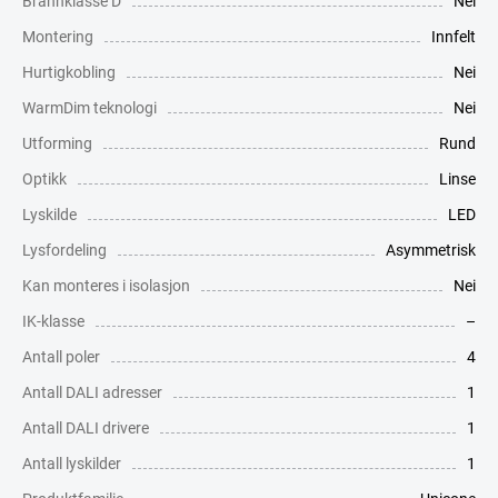
Brannklasse D
Nei
Montering
Innfelt
Hurtigkobling
Nei
WarmDim teknologi
Nei
Utforming
Rund
Optikk
Linse
Lyskilde
LED
Lysfordeling
Asymmetrisk
Kan monteres i isolasjon
Nei
IK-klasse
–
Antall poler
4
Antall DALI adresser
1
Antall DALI drivere
1
Antall lyskilder
1