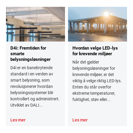
D4i: Fremtiden for
Hvordan velge LED-lys
smarte
for krevende miljøer
belysningsløsninger
Når det gjelder
D4i er en banebrytende
belysningsløsninger for
standard i en verden av
krevende miljøer, er det
smart belysning, som
viktig å velge riktig LED-lys.
revolusjonerer hvordan
Enten du står overfor
belysningssystemer blir
ekstreme temperaturer,
kontrollert og administrert.
fuktighet, støv eller...
Utviklet av DALI...
Les mer
Les mer