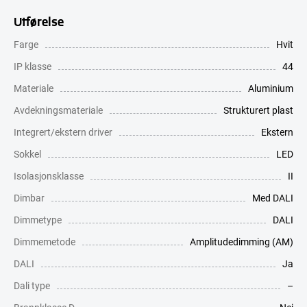
Utførelse
Farge
Hvit
IP klasse
44
Materiale
Aluminium
Avdekningsmateriale
Strukturert plast
Integrert/ekstern driver
Ekstern
Sokkel
LED
Isolasjonsklasse
II
Dimbar
Med DALI
Dimmetype
DALI
Dimmemetode
Amplitudedimming (AM)
DALI
Ja
Dali type
–