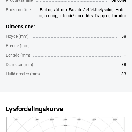
Produktfamilie
Unicone
Bruksområde
Bad og våtrom
,
Fasade / effektbelysning
,
Hotell
og næring
,
Interiør/Innendørs
,
Trapp og korridor
Dimensjoner
Høyde (mm)
58
Bredde (mm)
–
Lengde (mm)
–
Diameter (mm)
88
Hulldiameter (mm)
83
Lysfordelingskurve