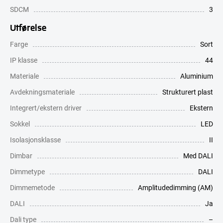
SDCM
3
Utførelse
Farge
Sort
IP klasse
44
Materiale
Aluminium
Avdekningsmateriale
Strukturert plast
Integrert/ekstern driver
Ekstern
Sokkel
LED
Isolasjonsklasse
II
Dimbar
Med DALI
Dimmetype
DALI
Dimmemetode
Amplitudedimming (AM)
DALI
Ja
Dali type
–