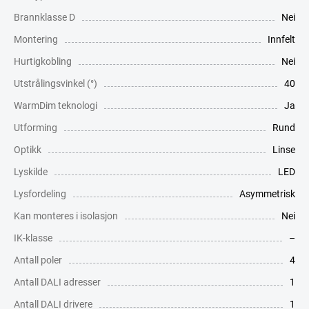
Brannklasse D
Nei
Montering
Innfelt
Hurtigkobling
Nei
Utstrålingsvinkel (°)
40
WarmDim teknologi
Ja
Utforming
Rund
Optikk
Linse
Lyskilde
LED
Lysfordeling
Asymmetrisk
Kan monteres i isolasjon
Nei
IK-klasse
–
Antall poler
4
Antall DALI adresser
1
Antall DALI drivere
1