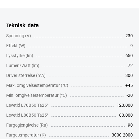
Teknisk data
Spenning (V)
230
Effekt (W)
9
Lysstyrke (lm)
650
Lumen/Watt (lm)
72
Driver størrelse (mA)
300
Max. omgivelsestemperatur (°C)
+45
Min. omgivelsestemperatur (°C)
-20
Levetid L70B50 Ta25°
120.000
Levetid L80B50 Ta25°
80.000
Fargegjengivelse (Ra)
90
Fargetemperatur (K)
3000-2000