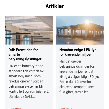
Artikler
D4i: Fremtiden for
Hvordan velge LED-lys
smarte
for krevende miljøer
belysningsløsninger
Når det gjelder
D4i er en banebrytende
belysningsløsninger for
standard i en verden av
krevende miljøer, er det
smart belysning, som
viktig å velge riktig LED-lys.
revolusjonerer hvordan
Enten du står overfor
belysningssystemer blir
ekstreme temperaturer,
kontrollert og administrert.
fuktighet, støv eller...
Utviklet av DALI...
Les mer
Les mer