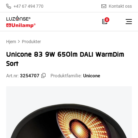
+47 67 494 770
Kontakt oss
0
Hjem
Produkter
Unicone 83 9W 650lm DALI WarmDim
Sort
Art.nr:
3254707
Produktfamilie:
Unicone