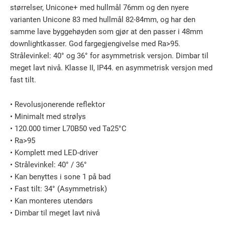
størrelser, Unicone+ med hullmål 76mm og den nyere
varianten Unicone 83 med hullmål 82-84mm, og har den
samme lave byggehøyden som gjør at den passer i 48mm
downlightkasser. God fargegjengivelse med Ra>95.
Strålevinkel: 40° og 36° for asymmetrisk versjon. Dimbar til
meget lavt nivå. Klasse II, IP44. en asymmetrisk versjon med
fast tilt.
• Revolusjonerende reflektor
• Minimalt med strølys
• 120.000 timer L70B50 ved Ta25°C
• Ra>95
• Komplett med LED-driver
• Strålevinkel: 40° / 36°
• Kan benyttes i sone 1 på bad
• Fast tilt: 34° (Asymmetrisk)
• Kan monteres utendørs
• Dimbar til meget lavt nivå