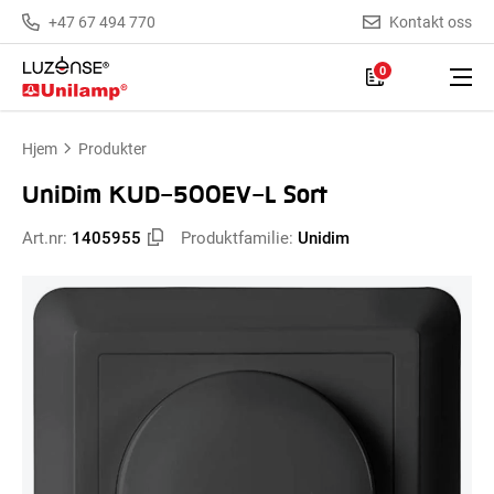
+47 67 494 770
Kontakt oss
0
Hjem
Produkter
UniDim KUD-500EV-L Sort
Art.nr:
1405955
Produktfamilie:
Unidim