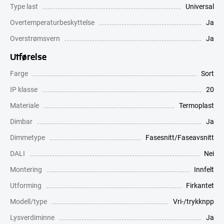
Type last
Universal
Overtemperaturbeskyttelse
Ja
Overstrømsvern
Ja
Utførelse
Farge
Sort
IP klasse
20
Materiale
Termoplast
Dimbar
Ja
Dimmetype
Fasesnitt/Faseavsnitt
DALI
Nei
Montering
Innfelt
Utforming
Firkantet
Modell/type
Vri-/trykknpp
Lysverdiminne
Ja