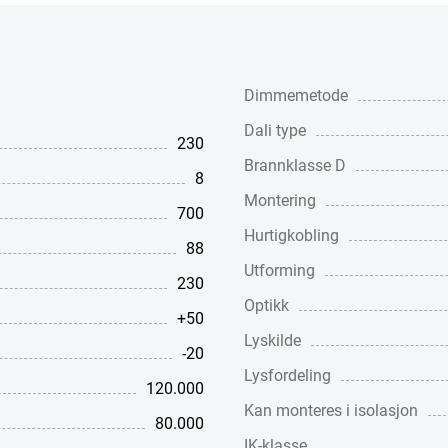
Dimmemetode
Dali type
230
Brannklasse D
8
Montering
700
Hurtigkobling
88
Utforming
230
Optikk
+50
Lyskilde
-20
Lysfordeling
120.000
Kan monteres i isolasjon
80.000
IK-klasse