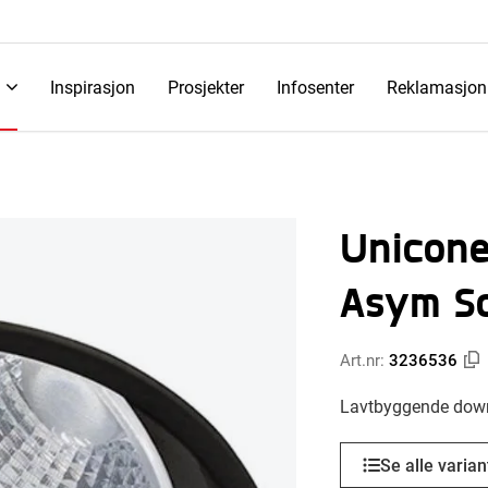
Inspirasjon
Prosjekter
Infosenter
Reklamasjon
Unicon
Asym So
Art.nr:
3236536
Lavtbyggende downl
Se alle varian