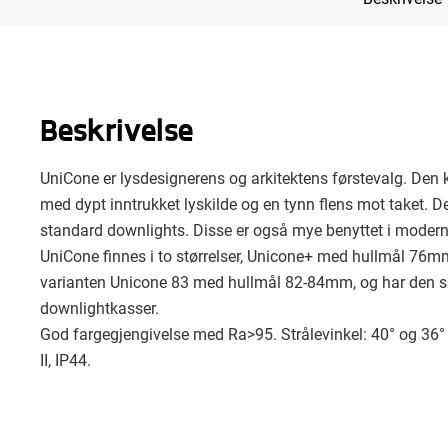
Beskrivelse
UniCone er lysdesignerens og arkitektens førstevalg. Den
med dypt inntrukket lyskilde og en tynn flens mot taket. D
standard downlights. Disse er også mye benyttet i moderne 
UniCone finnes i to størrelser, Unicone+ med hullmål 76m
varianten Unicone 83 med hullmål 82-84mm, og har den 
downlightkasser.
God fargegjengivelse med Ra>95. Strålevinkel: 40° og 36° 
II, IP44.