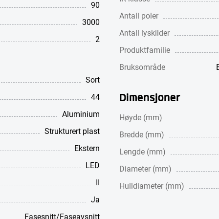
90
Antall poler
3000
Antall lyskilder
2
Produktfamilie
Bruksområde
Sort
Dimensjoner
44
Aluminium
Høyde (mm)
Strukturert plast
Bredde (mm)
Ekstern
Lengde (mm)
LED
Diameter (mm)
II
Hulldiameter (mm)
Ja
Fasesnitt/Faseavsnitt