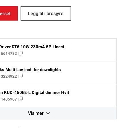
ørsel
Legg til i brosjyre
Driver DT6 10W 230mA 5P Linect
:
6614782
ks Multi Lav innf. for downlights
:
3224922
m KUD-450EE-L Digital dimmer Hvit
:
1405907
Vis mer