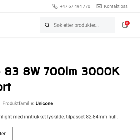
+47 67 494 770
Kontakt oss
0
e 83 8W 700lm 3000K
rt
Produktfamilie:
Unicone
ight med inntrukket lyskilde, tilpasset 82-84mm hull.
ter