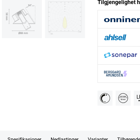
Tilgjengelighet h
Spesifikasjoner
Nedlastinger
Varianter
Tilhørend