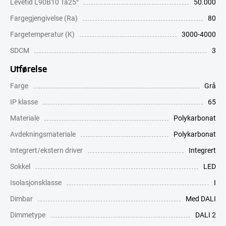
Levetid L90B10 Ta25°
50.000
Fargegjengivelse (Ra)
80
Fargetemperatur (K)
3000-4000
SDCM
3
Utførelse
Farge
Grå
IP klasse
65
Materiale
Polykarbonat
Avdekningsmateriale
Polykarbonat
Integrert/ekstern driver
Integrert
Sokkel
LED
Isolasjonsklasse
I
Dimbar
Med DALI
Dimmetype
DALI 2