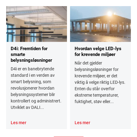
D4i: Fremtiden for
Hvordan velge LED-lys
smarte
for krevende miljøer
belysningsløsninger
Når det gjelder
D4i er en banebrytende
belysningsløsninger for
standard i en verden av
krevende miljøer, er det
smart belysning, som
viktig å velge riktig LED-lys.
revolusjonerer hvordan
Enten du står overfor
belysningssystemer blir
ekstreme temperaturer,
kontrollert og administrert.
fuktighet, støv eller...
Utviklet av DALI...
Les mer
Les mer