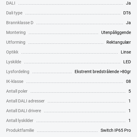
DALI
Ja
Dali type
DT6
Brannklasse D
Ja
Montering
Utenpåliggende
Utforming
Rektangulær
Optikk
Linse
Lyskilde
LED
Lysfordeling
Ekstremt bredstrålende >80gr
IK-klasse
08
Antall poler
5
Antall DALI adresser
1
Antall DALI drivere
1
Antall lyskilder
1
Produktfamilie
Switch IP65 Pro