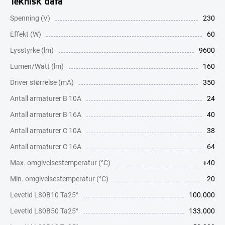
Teknisk data
Spenning (V)
230
Effekt (W)
60
Lysstyrke (lm)
9600
Lumen/Watt (lm)
160
Driver størrelse (mA)
350
Antall armaturer B 10A
24
Antall armaturer B 16A
40
Antall armaturer C 10A
38
Antall armaturer C 16A
64
Max. omgivelsestemperatur (°C)
+40
Min. omgivelsestemperatur (°C)
-20
Levetid L80B10 Ta25°
100.000
Levetid L80B50 Ta25°
133.000