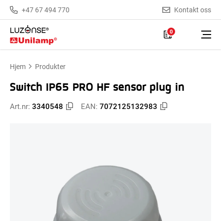
+47 67 494 770
Kontakt oss
0
Hjem
Produkter
Switch IP65 PRO HF sensor plug in
Art.nr:
3340548
EAN:
7072125132983