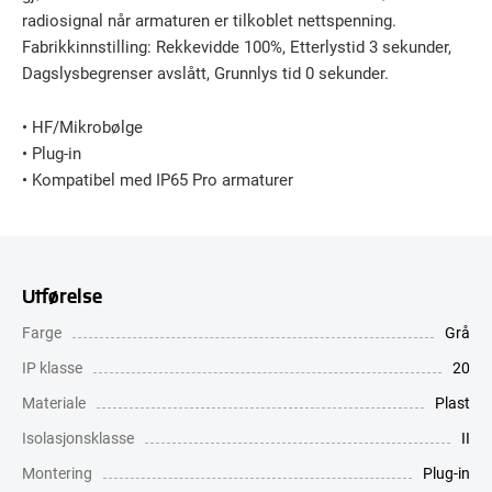
radiosignal når armaturen er tilkoblet nettspenning.
Fabrikkinnstilling: Rekkevidde 100%, Etterlystid 3 sekunder,
Dagslysbegrenser avslått, Grunnlys tid 0 sekunder.
• HF/Mikrobølge
• Plug-in
• Kompatibel med IP65 Pro armaturer
Utførelse
Farge
Grå
IP klasse
20
Materiale
Plast
Isolasjonsklasse
II
Montering
Plug-in