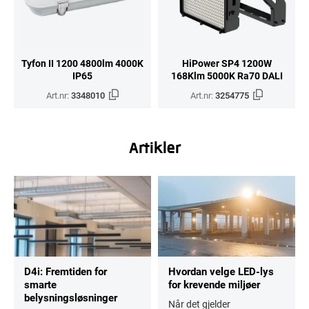
Tyfon II 1200 4800lm 4000K
HiPower SP4 1200W
IP65
168Klm 5000K Ra70 DALI
Art.nr:
3348010
Art.nr:
3254775
Artikler
D4i: Fremtiden for
Hvordan velge LED-lys
smarte
for krevende miljøer
belysningsløsninger
Når det gjelder