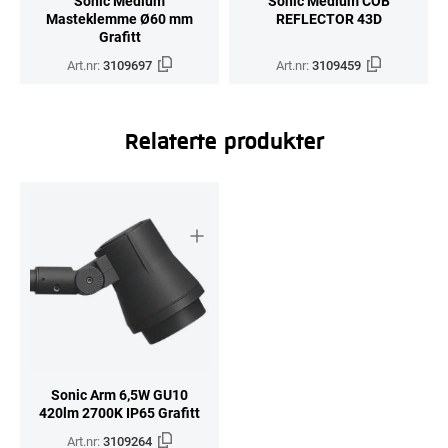
Sonic Medium
Sonic Medium COB
Masteklemme Ø60 mm
REFLECTOR 43D
Grafitt
Art.nr:
3109697
Art.nr:
3109459
Relaterte produkter
Sonic Arm 6,5W GU10
420lm 2700K IP65 Grafitt
Art.nr:
3109264