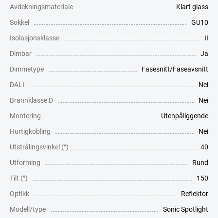
Avdekningsmateriale
Klart glass
Sokkel
GU10
Isolasjonsklasse
II
Dimbar
Ja
Dimmetype
Fasesnitt/Faseavsnitt
DALI
Nei
Brannklasse D
Nei
Montering
Utenpåliggende
Hurtigkobling
Nei
Utstrålingsvinkel (°)
40
Utforming
Rund
Tilt (°)
150
Optikk
Reflektor
Modell/type
Sonic Spotlight