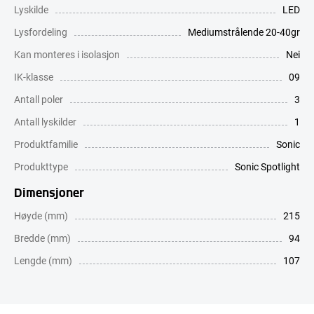
Lyskilde
LED
Lysfordeling
Mediumstrålende 20-40gr
Kan monteres i isolasjon
Nei
IK-klasse
09
Antall poler
3
Antall lyskilder
1
Produktfamilie
Sonic
Produkttype
Sonic Spotlight
Dimensjoner
Høyde (mm)
215
Bredde (mm)
94
Lengde (mm)
107