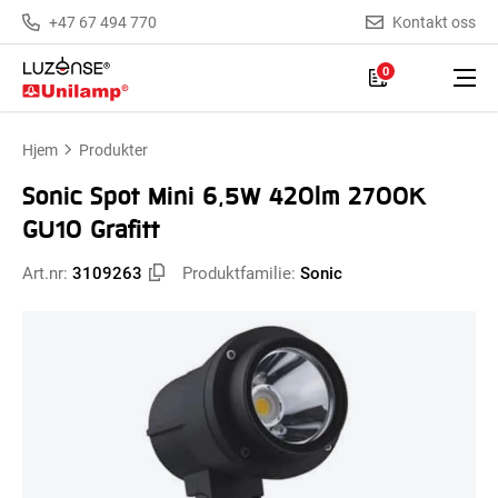
+47 67 494 770
Kontakt oss
0
Hjem
Produkter
Sonic Spot Mini 6,5W 420lm 2700K
GU10 Grafitt
Art.nr:
3109263
Produktfamilie:
Sonic