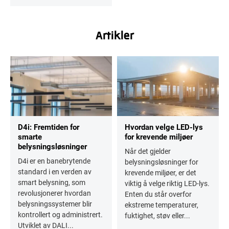
Artikler
D4i: Fremtiden for
Hvordan velge LED-lys
smarte
for krevende miljøer
belysningsløsninger
Når det gjelder
D4i er en banebrytende
belysningsløsninger for
standard i en verden av
krevende miljøer, er det
smart belysning, som
viktig å velge riktig LED-lys.
revolusjonerer hvordan
Enten du står overfor
belysningssystemer blir
ekstreme temperaturer,
kontrollert og administrert.
fuktighet, støv eller...
Utviklet av DALI...