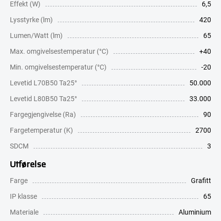
Effekt (W)
6,5
Lysstyrke (lm)
420
Lumen/Watt (lm)
65
Max. omgivelsestemperatur (°C)
+40
Min. omgivelsestemperatur (°C)
-20
Levetid L70B50 Ta25°
50.000
Levetid L80B50 Ta25°
33.000
Fargegjengivelse (Ra)
90
Fargetemperatur (K)
2700
SDCM
3
Utførelse
Farge
Grafitt
IP klasse
65
Materiale
Aluminium