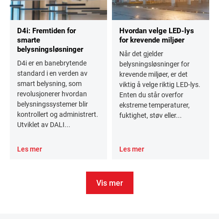
D4i: Fremtiden for
Hvordan velge LED-lys
smarte
for krevende miljøer
belysningsløsninger
Når det gjelder
D4i er en banebrytende
belysningsløsninger for
standard i en verden av
krevende miljøer, er det
smart belysning, som
viktig å velge riktig LED-lys.
revolusjonerer hvordan
Enten du står overfor
belysningssystemer blir
ekstreme temperaturer,
kontrollert og administrert.
fuktighet, støv eller...
Utviklet av DALI...
Les mer
Les mer
Vis mer