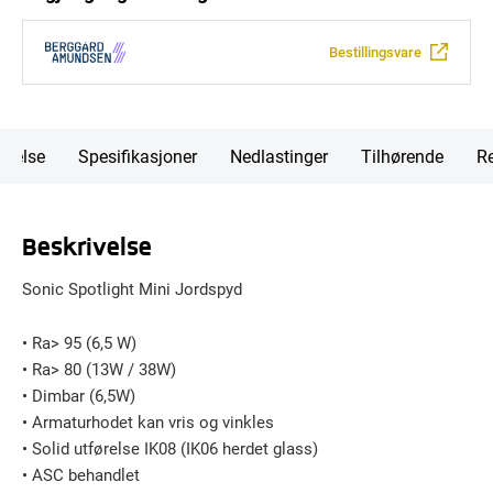
Bestillingsvare
ivelse
Spesifikasjoner
Nedlastinger
Tilhørende
Re
Beskrivelse
Sonic Spotlight Mini Jordspyd
• Ra> 95 (6,5 W)
• Ra> 80 (13W / 38W)
• Dimbar (6,5W)
• Armaturhodet kan vris og vinkles
• Solid utførelse IK08 (IK06 herdet glass)
• ASC behandlet