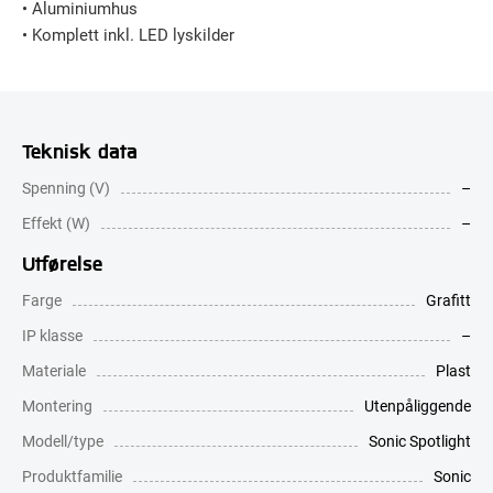
• Aluminiumhus
• Komplett inkl. LED lyskilder
Teknisk data
Spenning (V)
–
Effekt (W)
–
Utførelse
Farge
Grafitt
IP klasse
–
Materiale
Plast
Montering
Utenpåliggende
Modell/type
Sonic Spotlight
Produktfamilie
Sonic