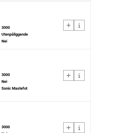
3000
Utenpåliggende
Nei
3000
Nei
Sonic Mastefot
3000