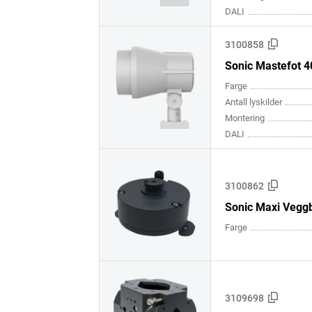
DALI
3100858
Sonic Mastefot 
Farge
Antall lyskilder
Montering
DALI
3100862
Sonic Maxi Veggb
Farge
3109698