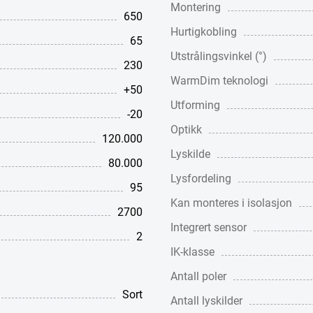
Montering
650
Hurtigkobling
65
Utstrålingsvinkel (°)
230
WarmDim teknologi
+50
Utforming
-20
Optikk
120.000
Lyskilde
80.000
Lysfordeling
95
Kan monteres i isolasjon
2700
Integrert sensor
2
IK-klasse
Antall poler
Sort
Antall lyskilder