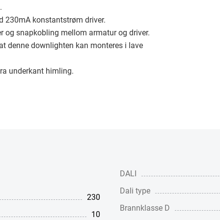
.
 230mA konstantstrøm driver.
er og snapkobling mellom armatur og driver.
 at denne downlighten kan monteres i lave
a underkant himling.
DALI
Dali type
230
Brannklasse D
10