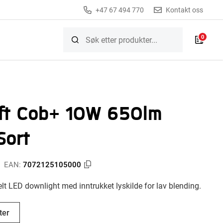
+47 67 494 770
Kontakt oss
0
ft Cob+ 10W 650lm
Sort
EAN:
7072125105000
t LED downlight med inntrukket lyskilde for lav blending.
ter