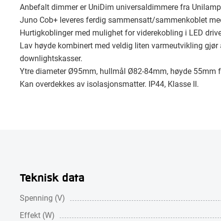
Anbefalt dimmer er UniDim universaldimmere fra Unilamp
Juno Cob+ leveres ferdig sammensatt/sammenkoblet med
Hurtigkoblinger med mulighet for viderekobling i LED driv
Lav høyde kombinert med veldig liten varmeutvikling gjør
downlightskasser.
Ytre diameter Ø95mm, hullmål Ø82-84mm, høyde 55mm fr
Kan overdekkes av isolasjonsmatter. IP44, Klasse II.
Teknisk data
Spenning (V)
Effekt (W)