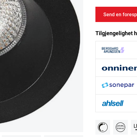
Send en foresp
Tilgjengelighet h