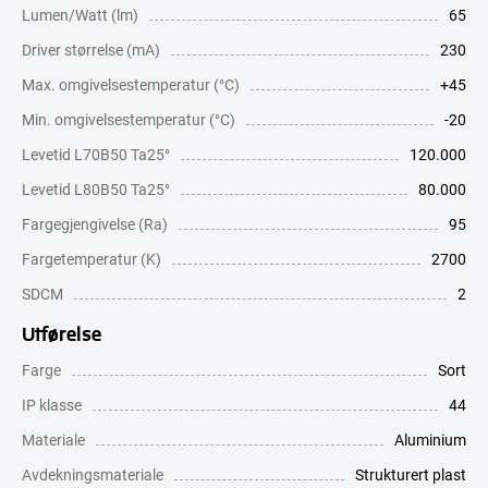
Lumen/Watt (lm)
65
Driver størrelse (mA)
230
Max. omgivelsestemperatur (°C)
+45
Min. omgivelsestemperatur (°C)
-20
Levetid L70B50 Ta25°
120.000
Levetid L80B50 Ta25°
80.000
Fargegjengivelse (Ra)
95
Fargetemperatur (K)
2700
SDCM
2
Utførelse
Farge
Sort
IP klasse
44
Materiale
Aluminium
Avdekningsmateriale
Strukturert plast