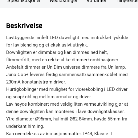
Spesifikasjoner
Nedlastinger
Varianter
Tilhørend
Beskrivelse
Lavtbyggende innfelt LED downlight med inntrukket lyskilde
for lav blending og et eksklusivt uttrykk.
Downlighten er dimmbar og kan dimmes ned helt,
flimmerfritt, med en rekke ulike dimmerkombinasjoner.
Anbefalt dimmer er UniDim universaldimmere fra Unilamp.
Juno Cob+ leveres ferdig sammensatt/sammenkoblet med
230mA konstantstrøm driver.
Hurtigkoblinger med mulighet for viderekobling i LED driver
og snapkobling mellom armatur og driver.
Lav høyde kombinert med veldig liten varmeutvikling gjør at
denne downlighten kan monteres i lave downlightskasser.
Ytre diameter Ø95mm, hullmål Ø82-84mm, høyde 55mm fra
underkant himling.
Kan overdekkes av isolasjonsmatter. IP44, Klasse II