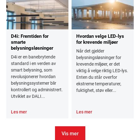
D4i: Fremtiden for
Hvordan velge LED-lys
smarte
for krevende miljøer
belysningsløsninger
Når det gjelder
D4i er en banebrytende
belysningsløsninger for
standard i en verden av
krevende miljøer, er det
smart belysning, som
viktig å velge riktig LED-lys.
revolusjonerer hvordan
Enten du står overfor
belysningssystemer blir
ekstreme temperaturer,
kontrollert og administrert.
fuktighet, støv eller...
Utviklet av DALI...
Les mer
Les mer
Vis mer