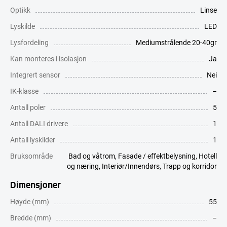
Optikk
Linse
Lyskilde
LED
Lysfordeling
Mediumstrålende 20-40gr
Kan monteres i isolasjon
Ja
Integrert sensor
Nei
IK-klasse
–
Antall poler
5
Antall DALI drivere
1
Antall lyskilder
1
Bruksområde
Bad og våtrom
,
Fasade / effektbelysning
,
Hotell
og næring
,
Interiør/Innendørs
,
Trapp og korridor
Dimensjoner
Høyde (mm)
55
Bredde (mm)
–