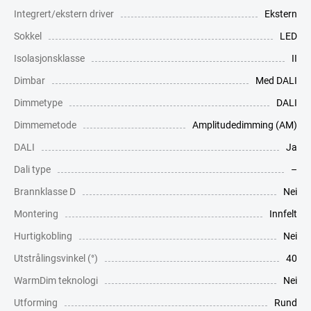
Integrert/ekstern driver
Ekstern
Sokkel
LED
Isolasjonsklasse
II
Dimbar
Med DALI
Dimmetype
DALI
Dimmemetode
Amplitudedimming (AM)
DALI
Ja
Dali type
–
Brannklasse D
Nei
Montering
Innfelt
Hurtigkobling
Nei
Utstrålingsvinkel (°)
40
WarmDim teknologi
Nei
Utforming
Rund