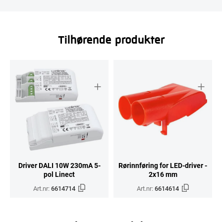
Tilhørende produkter
Driver DALI 10W 230mA 5-
Rørinnføring for LED-driver -
pol Linect
2x16 mm
Art.nr:
6614714
Art.nr:
6614614