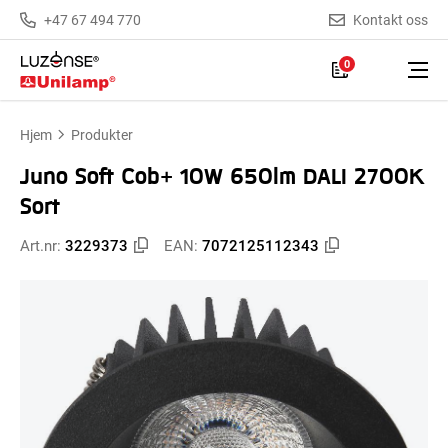
+47 67 494 770
Kontakt oss
0
Hjem
Produkter
Juno Soft Cob+ 10W 650lm DALI 2700K
Sort
Art.nr:
3229373
EAN:
7072125112343