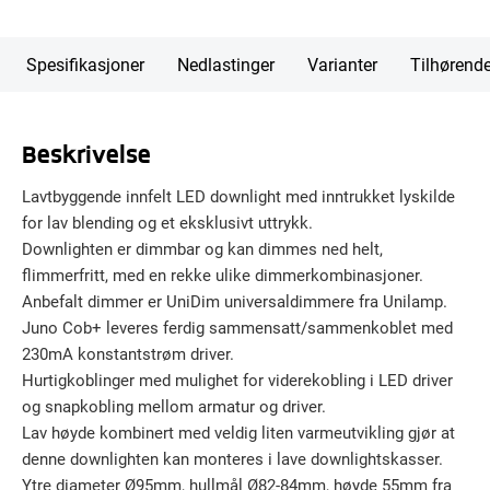
Spesifikasjoner
Nedlastinger
Varianter
Tilhørend
Beskrivelse
Lavtbyggende innfelt LED downlight med inntrukket lyskilde
for lav blending og et eksklusivt uttrykk.
Downlighten er dimmbar og kan dimmes ned helt,
flimmerfritt, med en rekke ulike dimmerkombinasjoner.
Anbefalt dimmer er UniDim universaldimmere fra Unilamp.
Juno Cob+ leveres ferdig sammensatt/sammenkoblet med
230mA konstantstrøm driver.
Hurtigkoblinger med mulighet for viderekobling i LED driver
og snapkobling mellom armatur og driver.
Lav høyde kombinert med veldig liten varmeutvikling gjør at
denne downlighten kan monteres i lave downlightskasser.
Ytre diameter Ø95mm, hullmål Ø82-84mm, høyde 55mm fra