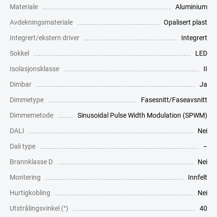
Materiale
Aluminium
Avdekningsmateriale
Opalisert plast
Integrert/ekstern driver
Integrert
Sokkel
LED
Isolasjonsklasse
II
Dimbar
Ja
Dimmetype
Fasesnitt/Faseavsnitt
Dimmemetode
Sinusoidal Pulse Width Modulation (SPWM)
DALI
Nei
Dali type
–
Brannklasse D
Nei
Montering
Innfelt
Hurtigkobling
Nei
Utstrålingsvinkel (°)
40