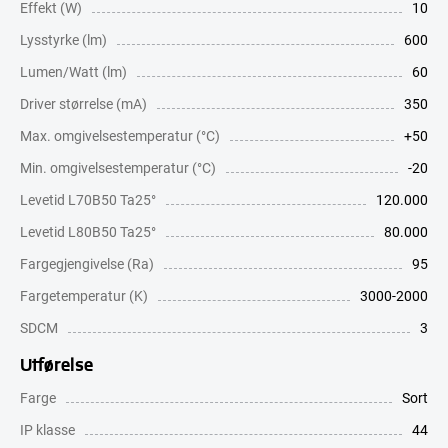
Effekt (W)
10
Lysstyrke (lm)
600
Lumen/Watt (lm)
60
Driver størrelse (mA)
350
Max. omgivelsestemperatur (°C)
+50
Min. omgivelsestemperatur (°C)
-20
Levetid L70B50 Ta25°
120.000
Levetid L80B50 Ta25°
80.000
Fargegjengivelse (Ra)
95
Fargetemperatur (K)
3000-2000
SDCM
3
Utførelse
Farge
Sort
IP klasse
44