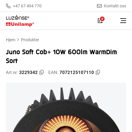
+47 67 494 770
Kontakt oss
0
Hjem
Produkter
Juno Soft Cob+ 10W 600lm WarmDim
Sort
Art.nr:
3229342
EAN:
7072125107110