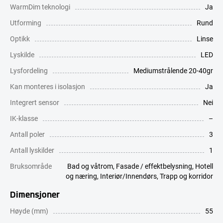
WarmDim teknologi
Ja
Utforming
Rund
Optikk
Linse
Lyskilde
LED
Lysfordeling
Mediumstrålende 20-40gr
Kan monteres i isolasjon
Ja
Integrert sensor
Nei
IK-klasse
–
Antall poler
3
Antall lyskilder
1
Bruksområde
Bad og våtrom
,
Fasade / effektbelysning
,
Hotell
og næring
,
Interiør/Innendørs
,
Trapp og korridor
Dimensjoner
Høyde (mm)
55