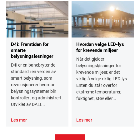
D4i: Fremtiden for
Hvordan velge LED-lys
smarte
for krevende miljøer
belysningsløsninger
Når det gjelder
D4i er en banebrytende
belysningsløsninger for
standard i en verden av
krevende miljøer, er det
smart belysning, som
viktig å velge riktig LED-lys.
revolusjonerer hvordan
Enten du står overfor
belysningssystemer blir
ekstreme temperaturer,
kontrollert og administrert.
fuktighet, støv eller...
Utviklet av DALI...
Les mer
Les mer