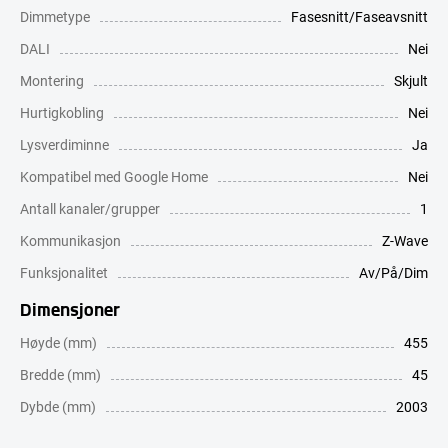
Dimmetype
Fasesnitt/Faseavsnitt
DALI
Nei
Montering
Skjult
Hurtigkobling
Nei
Lysverdiminne
Ja
Kompatibel med Google Home
Nei
Antall kanaler/grupper
1
Kommunikasjon
Z-Wave
Funksjonalitet
Av/På/Dim
Dimensjoner
Høyde (mm)
455
Bredde (mm)
45
Dybde (mm)
2003