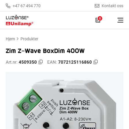
+47 67 494 770
Kontakt oss
0
Hjem
Produkter
Zim Z-Wave BoxDim 400W
Art.nr:
4509350
EAN:
7072125116860