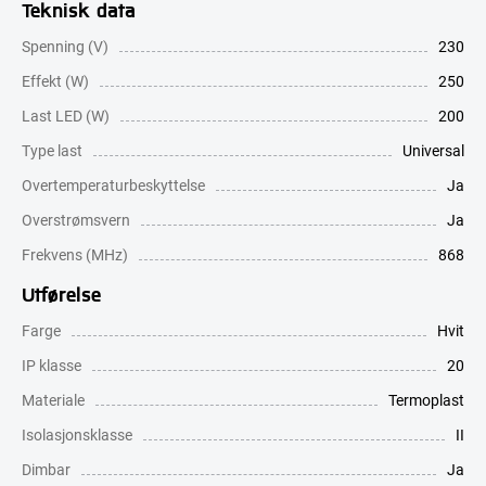
Teknisk data
Spenning (V)
230
Effekt (W)
250
Last LED (W)
200
Type last
Universal
Overtemperaturbeskyttelse
Ja
Overstrømsvern
Ja
Frekvens (MHz)
868
Utførelse
Farge
Hvit
IP klasse
20
Materiale
Termoplast
Isolasjonsklasse
II
Dimbar
Ja