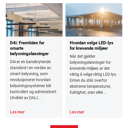
D4i: Fremtiden for
Hvordan velge LED-lys
smarte
for krevende miljøer
belysningsløsninger
Når det gjelder
D4i er en banebrytende
belysningsløsninger for
standard i en verden av
krevende miljøer, er det
smart belysning, som
viktig å velge riktig LED-lys.
revolusjonerer hvordan
Enten du står overfor
belysningssystemer blir
ekstreme temperaturer,
kontrollert og administrert.
fuktighet, støv eller...
Utviklet av DALI...
Les mer
Les mer