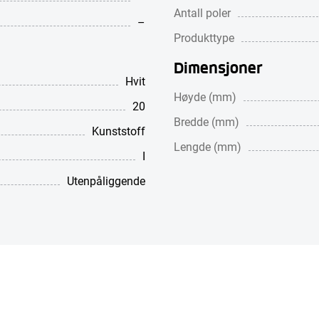
Antall poler
–
Produkttype
Dimensjoner
Hvit
Høyde (mm)
20
Bredde (mm)
Kunststoff
Lengde (mm)
I
Utenpåliggende