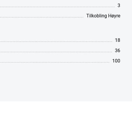
3
Tilkobling Høyre
18
36
100