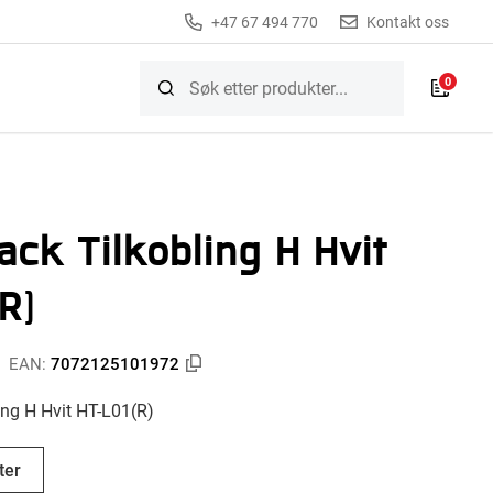
+47 67 494 770
Kontakt oss
0
ack Tilkobling H Hvit
R)
EAN:
7072125101972
ing H Hvit HT-L01(R)
ter