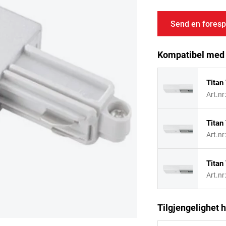
Send en foresp
Kompatibel med
Titan
Art.nr
Titan
Art.nr
Titan
Art.nr
Tilgjengelighet h