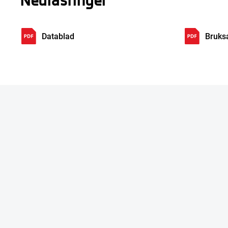
Datablad
Bruks