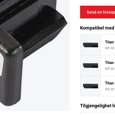
Send en foresp
Kompatibel med
Titan
Art.nr
Titan
Art.nr
Titan
Art.nr
Tilgjengelighet h