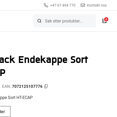
+47 67 494 770
Kontakt oss
0
rack Endekappe Sort
P
EAN:
7072125107776
appe Sort HT-ECAP
ter