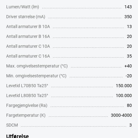
Lumen/Watt (lm)
143
Driver størrelse (mA)
350
Antall armaturer B 10A
13
Antall armaturer B 16A
20
Antall armaturer C 10A
20
Antall armaturer C 16A
35
Max. omgivelsestemperatur (°C)
+40
Min. omgivelsestemperatur (°C)
-20
Levetid L70B50 Ta25°
150.000
Levetid L80B50 Ta25°
100.000
Fargegjengivelse (Ra)
80
Fargetemperatur (K)
3000-4000
SDCM
3
Utførelse