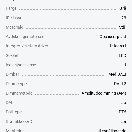
Farge
Grå
IP klasse
23
Materiale
Stål
Avdekningsmateriale
Opalisert plast
Integrert/ekstern driver
Integrert
Sokkel
LED
Isolasjonsklasse
I
Dimbar
Med DALI
Dimmetype
DALI 2
Dimmemetode
Amplitudedimming (AM)
DALI
Ja
Dali type
DT6
Brannklasse D
Ja
Montering
Utenpåliggende