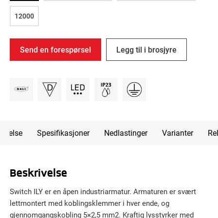
12000
Send en forespørsel
Legg til i brosjyre
rivelse
Spesifikasjoner
Nedlastinger
Varianter
Rel
Beskrivelse
Switch ILY er en åpen industriarmatur. Armaturen er svært
lettmontert med koblingsklemmer i hver ende, og
gjennomgangskobling 5×2,5 mm2. Kraftig lysstyrker med