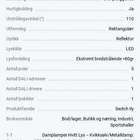
Hurtigkobling
Ja
Utstrålingsvinkel (°)
110
Utforming
Rektangulær
Optikk
Reflektor
Lyskilde
LED
Lysfordeling
Ekstremt bredstrålende >80gr
Antall poler
5
Antall DALI adresser
1
Antall DALI drivere
1
Antall lyskilder
1
Produktfamilie
Switch Ily
Bruksområde
Bod/lager
,
Butikk og næring
,
Industri
,
Sportshaller
1-1
Damplamper Hvitt Lys – Kvikksølv/Metalldamp: