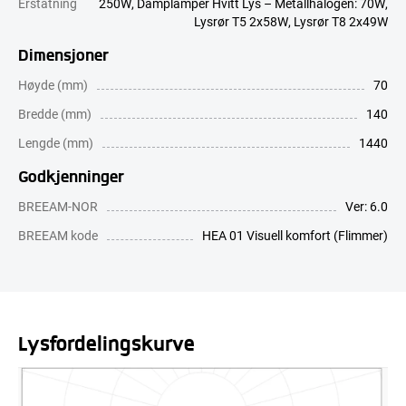
Erstatning
250W
,
Damplamper Hvitt Lys – Metallhalogen: 70W
,
Lysrør T5 2x58W
,
Lysrør T8 2x49W
Dimensjoner
Høyde (mm)
70
Bredde (mm)
140
Lengde (mm)
1440
Godkjenninger
BREEAM-NOR
Ver: 6.0
BREEAM kode
HEA 01 Visuell komfort (Flimmer)
Lysfordelingskurve