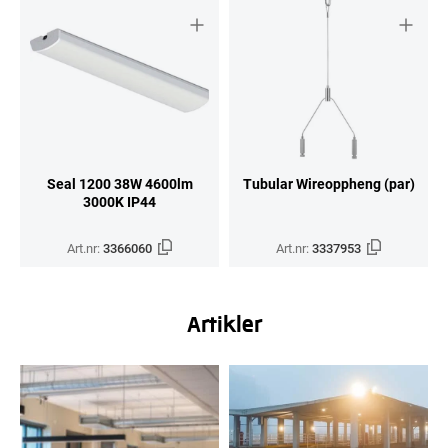
Seal 1200 38W 4600lm
Tubular Wireoppheng (par)
3000K IP44
Art.nr:
3366060
Art.nr:
3337953
Artikler