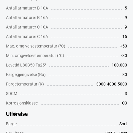
Antall armaturer B 10A
5
Antall armaturer B 16A
9
Antall armaturer C 10A
9
Antall armaturer C 16A
15
Max. omgivelsestemperatur (°C)
+50
Min. omgivelsestemperatur (°C)
-30
Levetid L80B50 Ta25°
100.000
Fargegjengivelse (Ra)
80
Fargetemperatur (K)
3000-4000-5000
SDCM
3
Korrosjonsklasse
C3
Utførelse
Farge
Sort