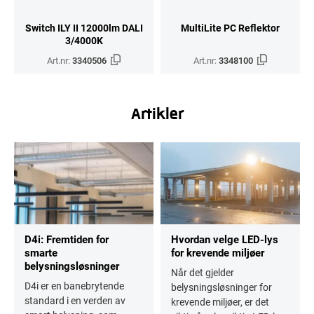
Switch ILY II 12000lm DALI
MultiLite PC Reflektor
3/4000K
Art.nr:
3340506
Art.nr:
3348100
Artikler
D4i: Fremtiden for
Hvordan velge LED-lys
smarte
for krevende miljøer
belysningsløsninger
Når det gjelder
D4i er en banebrytende
belysningsløsninger for
standard i en verden av
krevende miljøer, er det