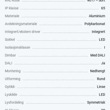
RAL-kode
9017 – Sort
IP klasse
65
Materiale
Aluminium
Avdekningsmateriale
Polykarbonat
Integrert/ekstern driver
Integrert
Sokkel
LED
Isolasjonsklasse
I
Dimbar
Med DALI
DALI
Ja
Montering
Nedhengt
Utforming
Rund
Optikk
Linse
Lyskilde
LED
Lysfordeling
Symmetrisk