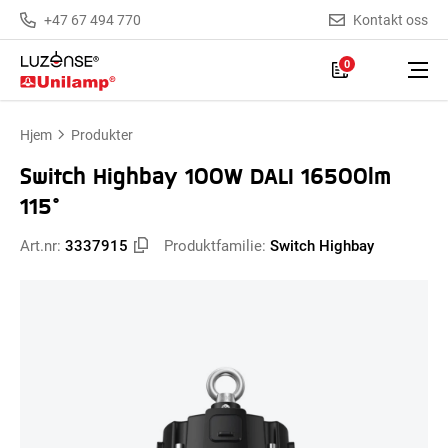
+47 67 494 770
Kontakt oss
0
Hjem
Produkter
Switch Highbay 100W DALI 16500lm
115°
Art.nr:
3337915
Produktfamilie:
Switch Highbay