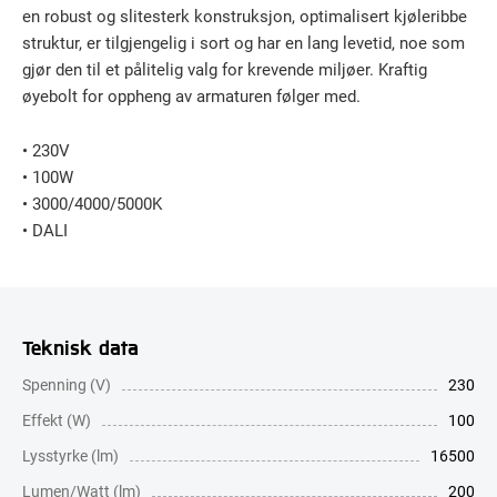
en robust og slitesterk konstruksjon, optimalisert kjøleribbe
struktur, er tilgjengelig i sort og har en lang levetid, noe som
gjør den til et pålitelig valg for krevende miljøer. Kraftig
øyebolt for oppheng av armaturen følger med.
• 230V
• 100W
• 3000/4000/5000K
• DALI
Teknisk data
Spenning (V)
230
Effekt (W)
100
Lysstyrke (lm)
16500
Lumen/Watt (lm)
200