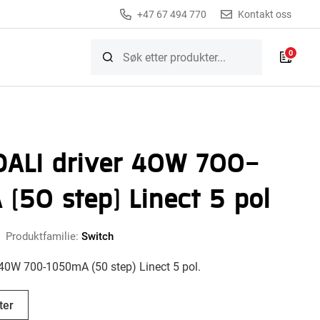
+47 67 494 770
Kontakt oss
0
DALI driver 40W 700-
(50 step) Linect 5 pol
Produktfamilie:
Switch
 40W 700-1050mA (50 step) Linect 5 pol.
ter