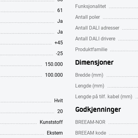
Funksjonalitet
61
Antall poler
Ja
Antall DALI adresser
Ja
Antall DALI drivere
+45
Produktfamilie
-25
Dimensjoner
150.000
100.000
Bredde (mm)
Lengde (mm)
Lengde på tilf. kabel (mm)
Hvit
Godkjenninger
20
Kunststoff
BREEAM-NOR
Ekstern
BREEAM kode