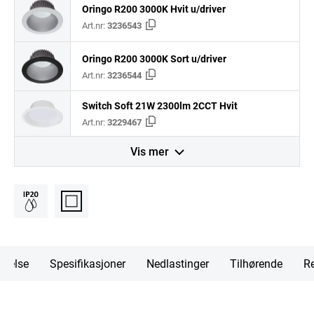
Oringo R200 3000K Hvit u/driver
Art.nr:
3236543
Oringo R200 3000K Sort u/driver
Art.nr:
3236544
Switch Soft 21W 2300lm 2CCT Hvit
Art.nr:
3229467
Vis mer
ivelse
Spesifikasjoner
Nedlastinger
Tilhørende
Re