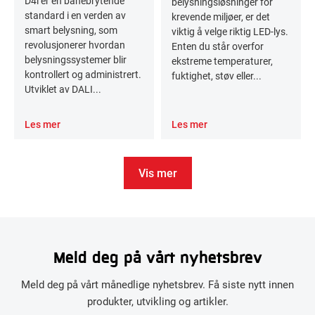
D4i er en banebrytende
belysningsløsninger for
standard i en verden av
krevende miljøer, er det
smart belysning, som
viktig å velge riktig LED-lys.
revolusjonerer hvordan
Enten du står overfor
belysningssystemer blir
ekstreme temperaturer,
kontrollert og administrert.
fuktighet, støv eller...
Utviklet av DALI...
Les mer
Les mer
Vis mer
Meld deg på vårt nyhetsbrev
Meld deg på vårt månedlige nyhetsbrev. Få siste nytt innen
produkter, utvikling og artikler.