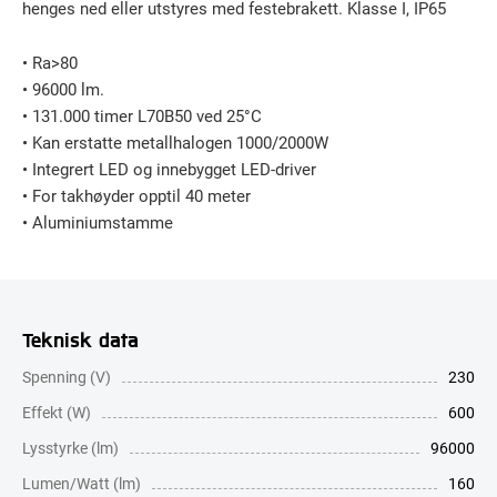
henges ned eller utstyres med festebrakett. Klasse I, IP65
• Ra>80
• 96000 lm.
• 131.000 timer L70B50 ved 25°C
• Kan erstatte metallhalogen 1000/2000W
• Integrert LED og innebygget LED-driver
• For takhøyder opptil 40 meter
• Aluminiumstamme
Teknisk data
Spenning (V)
230
Effekt (W)
600
Lysstyrke (lm)
96000
Lumen/Watt (lm)
160