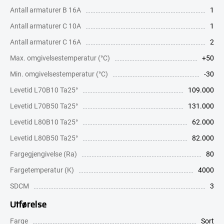
Antall armaturer B 16A
1
Antall armaturer C 10A
1
Antall armaturer C 16A
2
Max. omgivelsestemperatur (°C)
+50
Min. omgivelsestemperatur (°C)
-30
Levetid L70B10 Ta25°
109.000
Levetid L70B50 Ta25°
131.000
Levetid L80B10 Ta25°
62.000
Levetid L80B50 Ta25°
82.000
Fargegjengivelse (Ra)
80
Fargetemperatur (K)
4000
SDCM
3
Utførelse
Farge
Sort