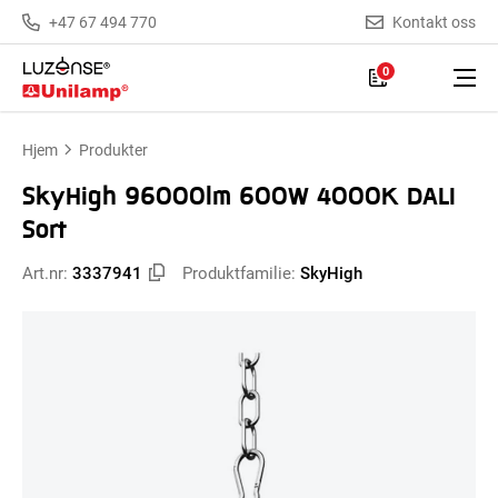
+47 67 494 770
Kontakt oss
0
Hjem
Produkter
SkyHigh 96000lm 600W 4000K DALI
Sort
Art.nr:
3337941
Produktfamilie:
SkyHigh