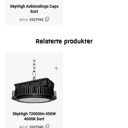
SkyHigh Avblendings Caps
Sort
Art.nr:
3337942
Relaterte produkter
SkyHigh 72000lm 450W
4000K Sort
Art.nr:
3337940