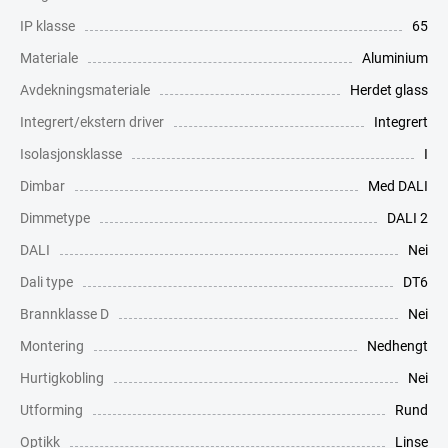
IP klasse
65
Materiale
Aluminium
Avdekningsmateriale
Herdet glass
Integrert/ekstern driver
Integrert
Isolasjonsklasse
I
Dimbar
Med DALI
Dimmetype
DALI 2
DALI
Nei
Dali type
DT6
Brannklasse D
Nei
Montering
Nedhengt
Hurtigkobling
Nei
Utforming
Rund
Optikk
Linse