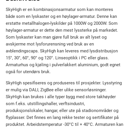
SkyHigh er en kombinasjonsarmatur som kan monteres
både som en lyskaster og en høylager-armatur. Denne kan
erstatte metallhalogen-lyskilder på 1000W og 2000W. Som
høylager-armatur er dette den mest lyssterke på markedet.
Som lyskaster kan man gjøre full bruk av alt lyset og
avskjerme mot lysforurensning ved bruk av en
avblendingscaps. SkyHigh kan leveres med lysdistribusjon
15°, 30°, 60°, 90° og 120°. Linseoptikk i PC eller glass.
Armaturhus og kjøling i pulverlakkert aluminium, godt egnet
også for utendørs bruk.
SkyHigh spesifiseres og produseres til prosjekter. Lysstyring
er mulig via DALI, ZigBee eller ulike sensorløsninger.
SkyHigh kan brukes i alle typer bygg med store takhøyder
som f.eks. utstillingshaller, verftsindustri,
produksjonslokaler, hangar, eller ute på stadionområder og
flyplasser. Det finnes en lang rekke tester og sertifikater på
produktet. Arbeidstemperatur -30°C til + 40°C. Armaturen kan