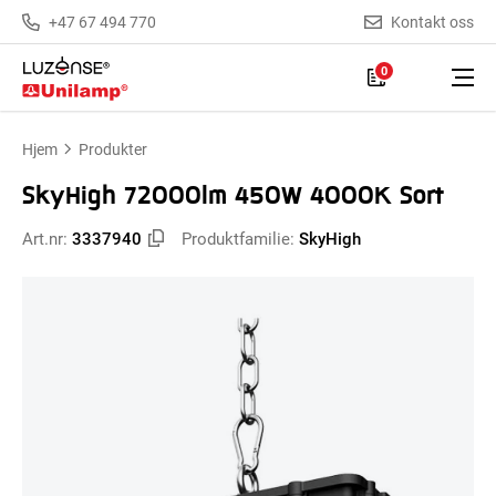
+47 67 494 770
Kontakt oss
0
Hjem
Produkter
SkyHigh 72000lm 450W 4000K Sort
Art.nr:
3337940
Produktfamilie:
SkyHigh