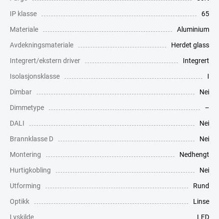
IP klasse
65
Materiale
Aluminium
Avdekningsmateriale
Herdet glass
Integrert/ekstern driver
Integrert
Isolasjonsklasse
I
Dimbar
Nei
Dimmetype
–
DALI
Nei
Brannklasse D
Nei
Montering
Nedhengt
Hurtigkobling
Nei
Utforming
Rund
Optikk
Linse
Lyskilde
LED