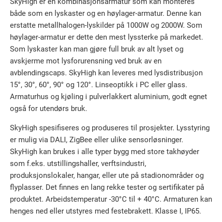
SkyHigh er en kombinasjonsarmatur som kan monteres
både som en lyskaster og en høylager-armatur. Denne kan
erstatte metallhalogen-lyskilder på 1000W og 2000W. Som
høylager-armatur er dette den mest lyssterke på markedet.
Som lyskaster kan man gjøre full bruk av alt lyset og
avskjerme mot lysforurensning ved bruk av en
avblendingscaps. SkyHigh kan leveres med lysdistribusjon
15°, 30°, 60°, 90° og 120°. Linseoptikk i PC eller glass.
Armaturhus og kjøling i pulverlakkert aluminium, godt egnet
også for utendørs bruk.
SkyHigh spesifiseres og produseres til prosjekter. Lysstyring
er mulig via DALI, ZigBee eller ulike sensorløsninger.
SkyHigh kan brukes i alle typer bygg med store takhøyder
som f.eks. utstillingshaller, verftsindustri,
produksjonslokaler, hangar, eller ute på stadionområder og
flyplasser. Det finnes en lang rekke tester og sertifikater på
produktet. Arbeidstemperatur -30°C til + 40°C. Armaturen kan
henges ned eller utstyres med festebrakett. Klasse I, IP65.