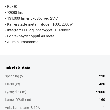
• Ra>80
• 72000 lm.
• 131.000 timer L70B50 ved 25°C
• Kan erstatte metallhalogen 1000/2000W
• Integrert LED og innebygget LED-driver
• For takhøyder opptil 40 meter
• Aluminiumstamme
Teknisk data
Spenning (V)
230
Effekt (W)
450
Lysstyrke (lm)
72000
Lumen/Watt (lm)
160
Antall armaturer B 10A
1