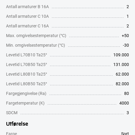
Antall armaturer B 16A
2
Antall armaturer C 10A
1
Antall armaturer C 16A
2
Max. omgivelsestemperatur (°C)
+50
Min. omgivelsestemperatur (°C)
-30
Levetid L70B10 Ta25°
109.000
Levetid L70B50 Ta25°
131.000
Levetid L80B10 Ta25°
62.000
Levetid L80B50 Ta25°
82.000
Fargegjengivelse (Ra)
80
Fargetemperatur (K)
4000
SDCM
3
Utførelse
Farge
Sort