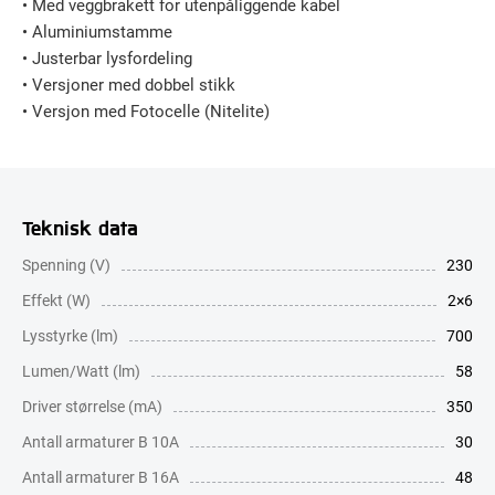
• Med veggbrakett for utenpåliggende kabel
• Aluminiumstamme
• Justerbar lysfordeling
• Versjoner med dobbel stikk
• Versjon med Fotocelle (Nitelite)
Teknisk data
Spenning (V)
230
Effekt (W)
2×6
Lysstyrke (lm)
700
Lumen/Watt (lm)
58
Driver størrelse (mA)
350
Antall armaturer B 10A
30
Antall armaturer B 16A
48