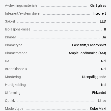
Avdekningsmateriale
Klart glass
Integrert/ekstern driver
Integrert
Sokkel
LED
Isolasjonsklasse
II
Dimbar
Ja
Dimmetype
Fasesnitt/Faseavsnitt
Dimmemetode
Amplitudedimming (AM)
DALI
Nei
Brannklasse D
Nei
Montering
Utenpåliggende
Hurtigkobling
Nei
Utforming
Firkantet
Optikk
Linse
Modell/type
Kube Maxi