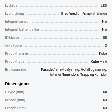
Lyskilde
LED
Lysfordeling
Bred/medium/smal-strålende
Integrert sensor
Nei
Integrert batteripakke
Nei
IK-klasse
08
Antall poler
3
Produktfamilie
Kube
Produkttype
Kube Maxi
Bruksområde
Fasade / effektbelysning
,
Hotell og næring
,
Interiør/Innendørs
,
Trapp og korridor
Dimensjoner
Høyde (mm)
160
Bredde (mm)
163
Lengde (mm)
163