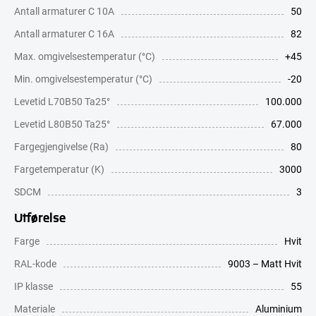
Antall armaturer C 10A
50
Antall armaturer C 16A
82
Max. omgivelsestemperatur (°C)
+45
Min. omgivelsestemperatur (°C)
-20
Levetid L70B50 Ta25°
100.000
Levetid L80B50 Ta25°
67.000
Fargegjengivelse (Ra)
80
Fargetemperatur (K)
3000
SDCM
3
Utførelse
Farge
Hvit
RAL-kode
9003 – Matt Hvit
IP klasse
55
Materiale
Aluminium