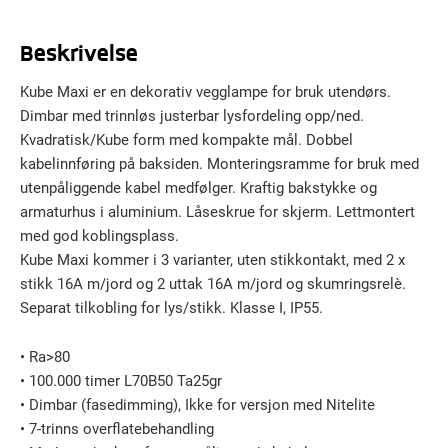
Beskrivelse
Kube Maxi er en dekorativ vegglampe for bruk utendørs.
Dimbar med trinnløs justerbar lysfordeling opp/ned.
Kvadratisk/Kube form med kompakte mål. Dobbel
kabelinnføring på baksiden. Monteringsramme for bruk med
utenpåliggende kabel medfølger. Kraftig bakstykke og
armaturhus i aluminium. Låseskrue for skjerm. Lettmontert
med god koblingsplass.
Kube Maxi kommer i 3 varianter, uten stikkontakt, med 2 x
stikk 16A m/jord og 2 uttak 16A m/jord og skumringsrelè.
Separat tilkobling for lys/stikk. Klasse I, IP55.
• Ra>80
• 100.000 timer L70B50 Ta25gr
• Dimbar (fasedimming), Ikke for versjon med Nitelite
• 7-trinns overflatebehandling