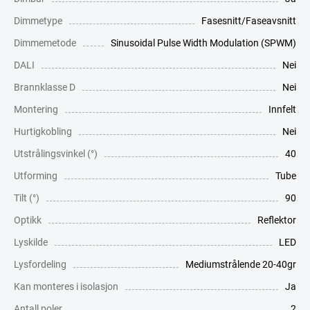
Dimmetype
Fasesnitt/Faseavsnitt
Dimmemetode
Sinusoidal Pulse Width Modulation (SPWM)
DALI
Nei
Brannklasse D
Nei
Montering
Innfelt
Hurtigkobling
Nei
Utstrålingsvinkel (°)
40
Utforming
Tube
Tilt (°)
90
Optikk
Reflektor
Lyskilde
LED
Lysfordeling
Mediumstrålende 20-40gr
Kan monteres i isolasjon
Ja
Antall poler
2