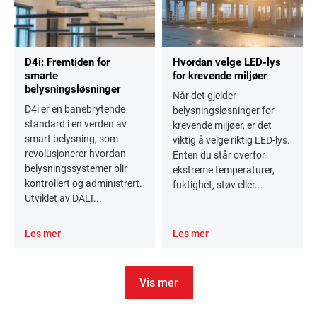
D4i: Fremtiden for
Hvordan velge LED-lys
smarte
for krevende miljøer
belysningsløsninger
Når det gjelder
D4i er en banebrytende
belysningsløsninger for
standard i en verden av
krevende miljøer, er det
smart belysning, som
viktig å velge riktig LED-lys.
revolusjonerer hvordan
Enten du står overfor
belysningssystemer blir
ekstreme temperaturer,
kontrollert og administrert.
fuktighet, støv eller...
Utviklet av DALI...
Les mer
Les mer
Vis mer