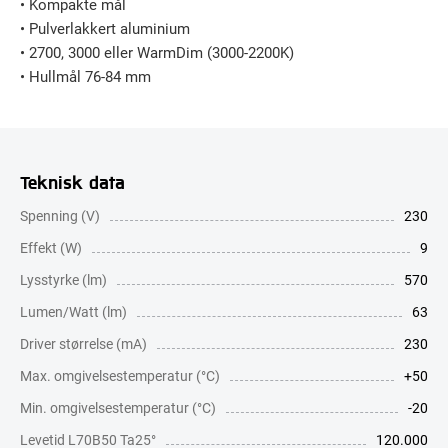
• Kompakte mål
• Pulverlakkert aluminium
• 2700, 3000 eller WarmDim (3000-2200K)
• Hullmål 76-84 mm
Teknisk data
Spenning (V)
230
Effekt (W)
9
Lysstyrke (lm)
570
Lumen/Watt (lm)
63
Driver størrelse (mA)
230
Max. omgivelsestemperatur (°C)
+50
Min. omgivelsestemperatur (°C)
-20
Levetid L70B50 Ta25°
120.000