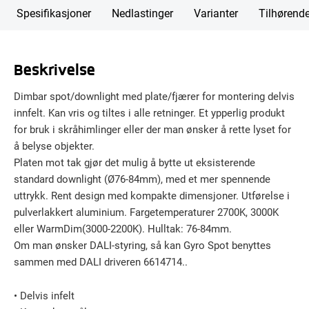
Spesifikasjoner
Nedlastinger
Varianter
Tilhørend
Beskrivelse
Dimbar spot/downlight med plate/fjærer for montering delvis
innfelt. Kan vris og tiltes i alle retninger. Et ypperlig produkt
for bruk i skråhimlinger eller der man ønsker å rette lyset for
å belyse objekter.
Platen mot tak gjør det mulig å bytte ut eksisterende
standard downlight (Ø76-84mm), med et mer spennende
uttrykk. Rent design med kompakte dimensjoner. Utførelse i
pulverlakkert aluminium. Fargetemperaturer 2700K, 3000K
eller WarmDim(3000-2200K). Hulltak: 76-84mm.
Om man ønsker DALI-styring, så kan Gyro Spot benyttes
sammen med DALI driveren 6614714..
• Delvis infelt