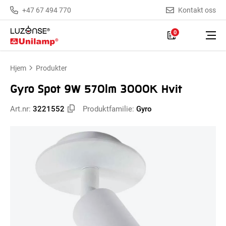
+47 67 494 770
Kontakt oss
0
Hjem
Produkter
Gyro Spot 9W 570lm 3000K Hvit
Art.nr:
3221552
Produktfamilie:
Gyro