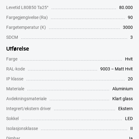
Levetid L80B50 Ta25°
80.000
Fargegjengivelse (Ra)
90
Fargetemperatur (K)
3000
SDCM
3
Utførelse
Farge
Hvit
RAL-kode
9003 – Matt Hvit
IP klasse
20
Materiale
Aluminium
Avdekningsmateriale
Klart glass
Integrert/ekstern driver
Ekstern
Sokkel
LED
Isolasjonsklasse
II
Dimbar
Ja