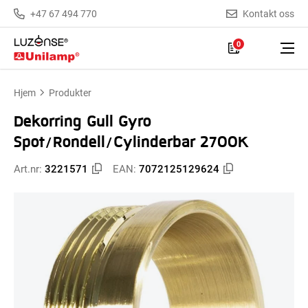
+47 67 494 770
Kontakt oss
0
Hjem
Produkter
Dekorring Gull Gyro
Spot/Rondell/Cylinderbar 2700K
Art.nr:
3221571
EAN:
7072125129624