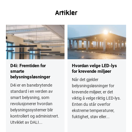
Artikler
D4i: Fremtiden for
Hvordan velge LED-lys
smarte
for krevende miljøer
belysningsløsninger
Når det gjelder
D4i er en banebrytende
belysningsløsninger for
standard i en verden av
krevende miljøer, er det
smart belysning, som
viktig å velge riktig LED-lys.
revolusjonerer hvordan
Enten du står overfor
belysningssystemer blir
ekstreme temperaturer,
kontrollert og administrert.
fuktighet, støv eller...
Utviklet av DALI...