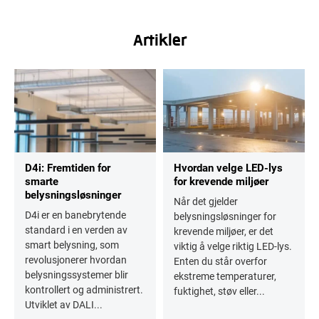
Artikler
D4i: Fremtiden for
Hvordan velge LED-lys
smarte
for krevende miljøer
belysningsløsninger
Når det gjelder
D4i er en banebrytende
belysningsløsninger for
standard i en verden av
krevende miljøer, er det
smart belysning, som
viktig å velge riktig LED-lys.
revolusjonerer hvordan
Enten du står overfor
belysningssystemer blir
ekstreme temperaturer,
kontrollert og administrert.
fuktighet, støv eller...
Utviklet av DALI...