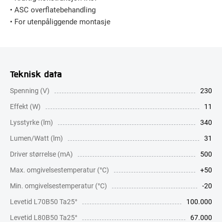
• ASC overflatebehandling
• For utenpåliggende montasje
Teknisk data
Spenning (V)
230
Effekt (W)
11
Lysstyrke (lm)
340
Lumen/Watt (lm)
31
Driver størrelse (mA)
500
Max. omgivelsestemperatur (°C)
+50
Min. omgivelsestemperatur (°C)
-20
Levetid L70B50 Ta25°
100.000
Levetid L80B50 Ta25°
67.000