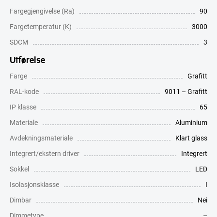
Fargegjengivelse (Ra)
90
Fargetemperatur (K)
3000
SDCM
3
Utførelse
Farge
Grafitt
RAL-kode
9011 – Grafitt
IP klasse
65
Materiale
Aluminium
Avdekningsmateriale
Klart glass
Integrert/ekstern driver
Integrert
Sokkel
LED
Isolasjonsklasse
I
Dimbar
Nei
Dimmetype
–