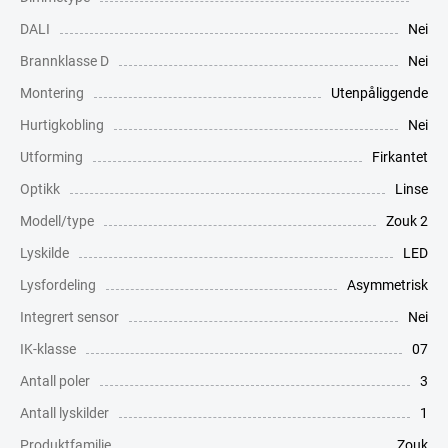
DALI
Nei
Brannklasse D
Nei
Montering
Utenpåliggende
Hurtigkobling
Nei
Utforming
Firkantet
Optikk
Linse
Modell/type
Zouk 2
Lyskilde
LED
Lysfordeling
Asymmetrisk
Integrert sensor
Nei
IK-klasse
07
Antall poler
3
Antall lyskilder
1
Produktfamilie
Zouk