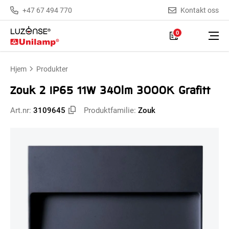
+47 67 494 770
Kontakt oss
0
Hjem
Produkter
Zouk 2 IP65 11W 340lm 3000K Grafitt
Art.nr:
3109645
Produktfamilie:
Zouk