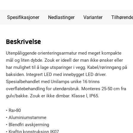
Spesifikasjoner
Nedlastinger
Varianter
Tilhørend
Beskrivelse
Utenpåliggende orienteringsarmatur med meget kompakte
mål og liten dybde. Zouk er ideell der man ikke ønsker eller
har mulighet til å lage utsparinger i vegg. Kabel/rørinngang på
baksiden. Integrert LED med innebygget LED driver.
Spesialbehandlet med Unilamps unike 16 trinns
overflatebehandling for utendørsbruk. Monteres 25-50 cm fra
gulv/bakke. Zouk er ikke dimbar. Klasse l, IP65.
• Ra>80
• Aluminiumstamme
• Blendfri avskjerming
• Kraftig konstruksjon IK07