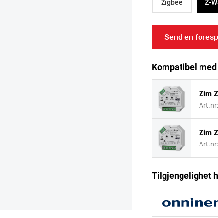
Zigbee
Z-W
Send en foresp
Kompatibel med
Zim 
Art.nr
Zim 
Art.nr
Tilgjengelighet h