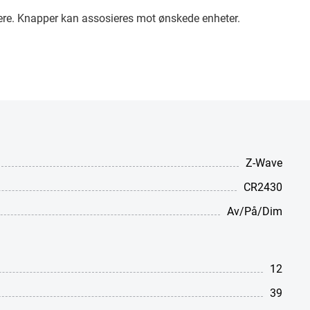
lere. Knapper kan assosieres mot ønskede enheter.
Z-Wave
CR2430
Av/På/Dim
12
39