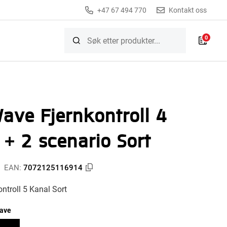
+47 67 494 770
Kontakt oss
0
ave Fjernkontroll 4
 + 2 scenario Sort
EAN:
7072125116914
ntroll 5 Kanal Sort
ave