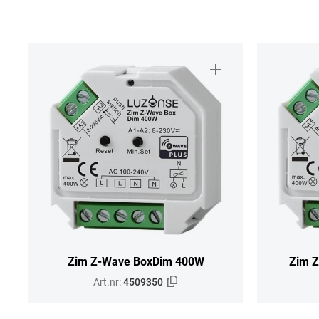
Zim Z-Wave BoxDim 400W
Zim Z
Art.nr:
4509350