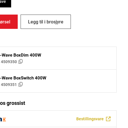
ave
ørsel
Legg til i brosjyre
Z-Wave BoxDim 400W
:
4509350
Z-Wave BoxSwitch 400W
:
4509351
os grossist
Bestillingsvare