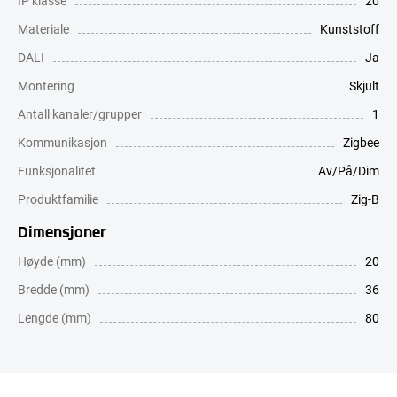
IP klasse
20
Materiale
Kunststoff
DALI
Ja
Montering
Skjult
Antall kanaler/grupper
1
Kommunikasjon
Zigbee
Funksjonalitet
Av/På/Dim
Produktfamilie
Zig-B
Dimensjoner
Høyde (mm)
20
Bredde (mm)
36
Lengde (mm)
80