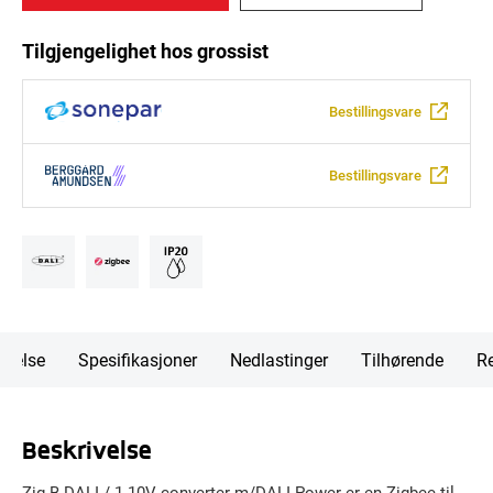
Tilgjengelighet hos grossist
Bestillingsvare
Bestillingsvare
ivelse
Spesifikasjoner
Nedlastinger
Tilhørende
Re
Beskrivelse
Zig-B DALI / 1-10V converter m/DALI Power er en Zigbee til