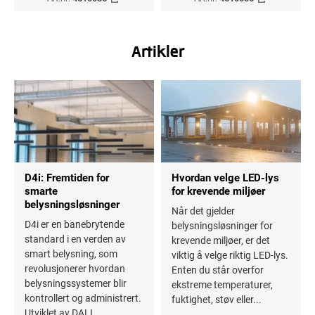
Artikler
D4i: Fremtiden for
Hvordan velge LED-lys
smarte
for krevende miljøer
belysningsløsninger
Når det gjelder
D4i er en banebrytende
belysningsløsninger for
standard i en verden av
krevende miljøer, er det
smart belysning, som
viktig å velge riktig LED-lys.
revolusjonerer hvordan
Enten du står overfor
belysningssystemer blir
ekstreme temperaturer,
kontrollert og administrert.
fuktighet, støv eller...
Utviklet av DALI...