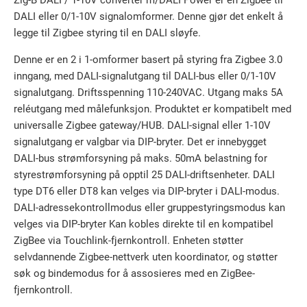
DALI eller 0/1-10V signalomformer. Denne gjør det enkelt å
legge til Zigbee styring til en DALI sløyfe.
Denne er en 2 i 1-omformer basert på styring fra Zigbee 3.0
inngang, med DALI-signalutgang til DALI-bus eller 0/1-10V
signalutgang. Driftsspenning 110-240VAC. Utgang maks 5A
reléutgang med målefunksjon. Produktet er kompatibelt med
universalle Zigbee gateway/HUB. DALI-signal eller 1-10V
signalutgang er valgbar via DIP-bryter. Det er innebygget
DALI-bus strømforsyning på maks. 50mA belastning for
styrestrømforsyning på opptil 25 DALI-driftsenheter. DALI
type DT6 eller DT8 kan velges via DIP-bryter i DALI-modus.
DALI-adressekontrollmodus eller gruppestyringsmodus kan
velges via DIP-bryter Kan kobles direkte til en kompatibel
ZigBee via Touchlink-fjernkontroll. Enheten støtter
selvdannende Zigbee-nettverk uten koordinator, og støtter
søk og bindemodus for å assosieres med en ZigBee-
fjernkontroll.