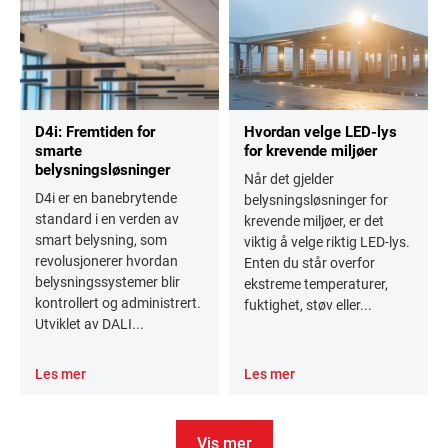
D4i: Fremtiden for
Hvordan velge LED-lys
smarte
for krevende miljøer
belysningsløsninger
Når det gjelder
D4i er en banebrytende
belysningsløsninger for
standard i en verden av
krevende miljøer, er det
smart belysning, som
viktig å velge riktig LED-lys.
revolusjonerer hvordan
Enten du står overfor
belysningssystemer blir
ekstreme temperaturer,
kontrollert og administrert.
fuktighet, støv eller...
Utviklet av DALI...
Les mer
Les mer
Vis mer