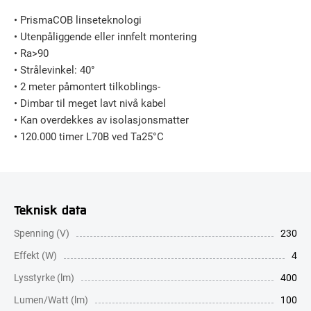
• PrismaCOB linseteknologi
• Utenpåliggende eller innfelt montering
• Ra>90
• Strålevinkel: 40°
• 2 meter påmontert tilkoblings-
• Dimbar til meget lavt nivå kabel
• Kan overdekkes av isolasjonsmatter
• 120.000 timer L70B ved Ta25°C
Teknisk data
Spenning (V)
230
Effekt (W)
4
Lysstyrke (lm)
400
Lumen/Watt (lm)
100