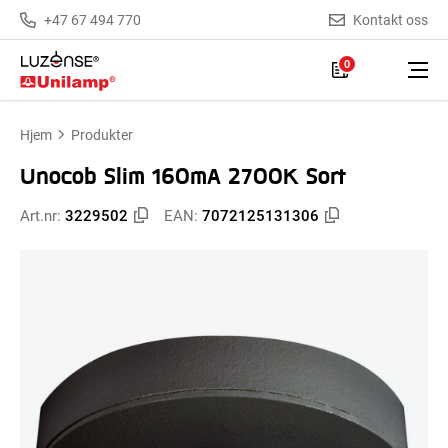
+47 67 494 770
Kontakt oss
0
Hjem
Produkter
Unocob Slim 160mA 2700K Sort
Art.nr:
3229502
EAN:
7072125131306