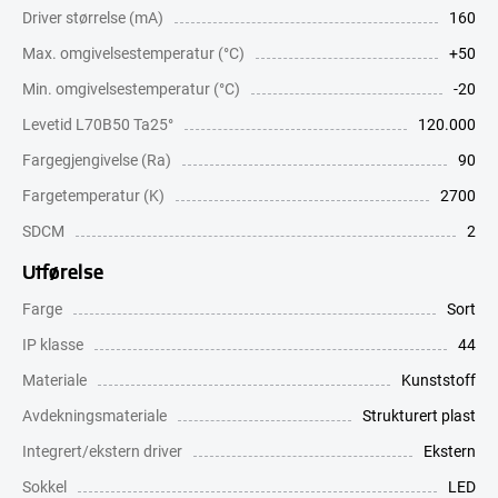
Driver størrelse (mA)
160
Max. omgivelsestemperatur (°C)
+50
Min. omgivelsestemperatur (°C)
-20
Levetid L70B50 Ta25°
120.000
Fargegjengivelse (Ra)
90
Fargetemperatur (K)
2700
SDCM
2
Utførelse
Farge
Sort
IP klasse
44
Materiale
Kunststoff
Avdekningsmateriale
Strukturert plast
Integrert/ekstern driver
Ekstern
Sokkel
LED