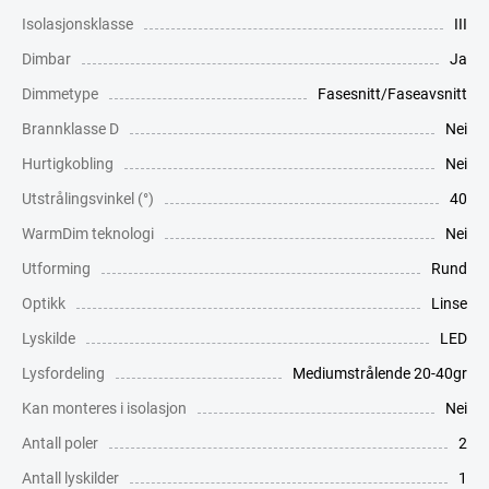
Isolasjonsklasse
III
Dimbar
Ja
Dimmetype
Fasesnitt/Faseavsnitt
Brannklasse D
Nei
Hurtigkobling
Nei
Utstrålingsvinkel (°)
40
WarmDim teknologi
Nei
Utforming
Rund
Optikk
Linse
Lyskilde
LED
Lysfordeling
Mediumstrålende 20-40gr
Kan monteres i isolasjon
Nei
Antall poler
2
Antall lyskilder
1