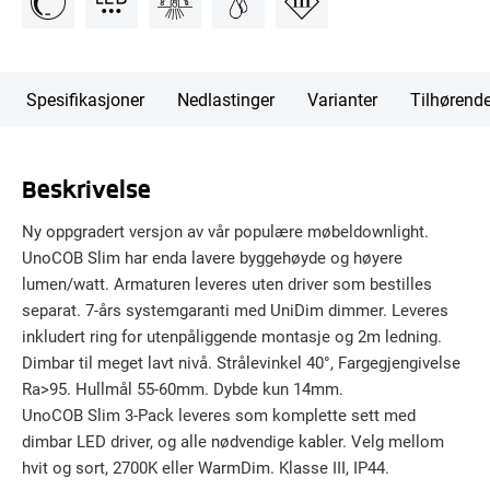
Spesifikasjoner
Nedlastinger
Varianter
Tilhørend
Beskrivelse
Ny oppgradert versjon av vår populære møbeldownlight.
UnoCOB Slim har enda lavere byggehøyde og høyere
lumen/watt. Armaturen leveres uten driver som bestilles
separat. 7-års systemgaranti med UniDim dimmer. Leveres
inkludert ring for utenpåliggende montasje og 2m ledning.
Dimbar til meget lavt nivå. Strålevinkel 40°, Fargegjengivelse
Ra>95. Hullmål 55-60mm. Dybde kun 14mm.
UnoCOB Slim 3-Pack leveres som komplette sett med
dimbar LED driver, og alle nødvendige kabler. Velg mellom
hvit og sort, 2700K eller WarmDim. Klasse III, IP44.