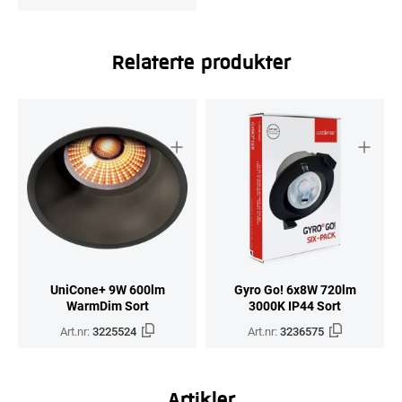
Relaterte produkter
UniCone+ 9W 600lm
Gyro Go! 6x8W 720lm
WarmDim Sort
3000K IP44 Sort
Art.nr:
3225524
Art.nr:
3236575
Artikler