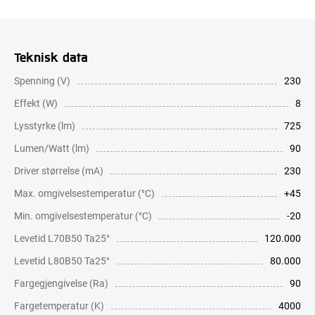
Teknisk data
Spenning (V)
230
Effekt (W)
8
Lysstyrke (lm)
725
Lumen/Watt (lm)
90
Driver størrelse (mA)
230
Max. omgivelsestemperatur (°C)
+45
Min. omgivelsestemperatur (°C)
-20
Levetid L70B50 Ta25°
120.000
Levetid L80B50 Ta25°
80.000
Fargegjengivelse (Ra)
90
Fargetemperatur (K)
4000