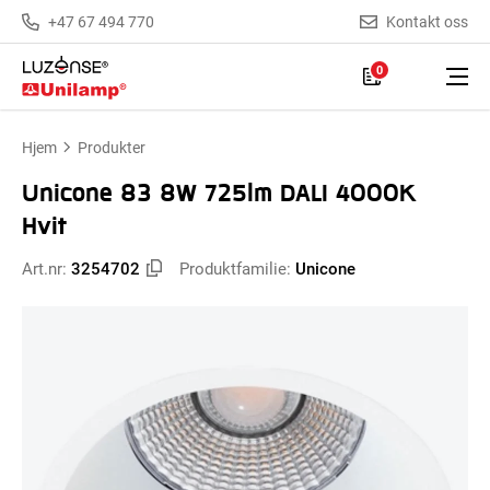
+47 67 494 770
Kontakt oss
0
Hjem
Produkter
Unicone 83 8W 725lm DALI 4000K
Hvit
Art.nr:
3254702
Produktfamilie:
Unicone