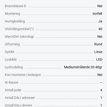
Brannklasse D
Nei
Montering
Innfelt
Hurtigkobling
Ja
Utstrålingsvinkel (°)
40
WarmDim teknologi
Nei
Utforming
Rund
Optikk
Linse
Lyskilde
LED
Lysfordeling
Mediumstrålende 20-40gr
Kan monteres i isolasjon
Nei
IK-klasse
–
Antall poler
4
Antall DALI adresser
1
Antall DALI drivere
1