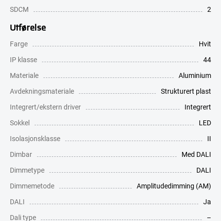
SDCM
2
Utførelse
Farge
Hvit
IP klasse
44
Materiale
Aluminium
Avdekningsmateriale
Strukturert plast
Integrert/ekstern driver
Integrert
Sokkel
LED
Isolasjonsklasse
II
Dimbar
Med DALI
Dimmetype
DALI
Dimmemetode
Amplitudedimming (AM)
DALI
Ja
Dali type
–