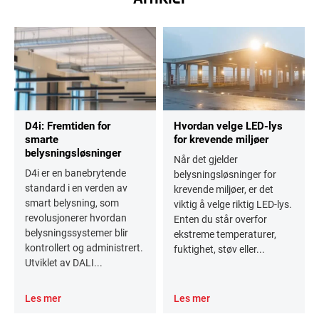
D4i: Fremtiden for
Hvordan velge LED-lys
smarte
for krevende miljøer
belysningsløsninger
Når det gjelder
D4i er en banebrytende
belysningsløsninger for
standard i en verden av
krevende miljøer, er det
smart belysning, som
viktig å velge riktig LED-lys.
revolusjonerer hvordan
Enten du står overfor
belysningssystemer blir
ekstreme temperaturer,
kontrollert og administrert.
fuktighet, støv eller...
Utviklet av DALI...
Les mer
Les mer