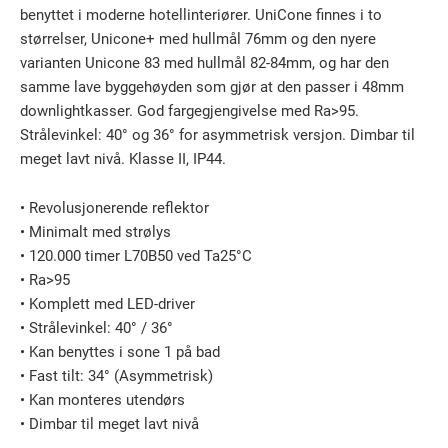
benyttet i moderne hotellinteriører. UniCone finnes i to
størrelser, Unicone+ med hullmål 76mm og den nyere
varianten Unicone 83 med hullmål 82-84mm, og har den
samme lave byggehøyden som gjør at den passer i 48mm
downlightkasser. God fargegjengivelse med Ra>95.
Strålevinkel: 40° og 36° for asymmetrisk versjon. Dimbar til
meget lavt nivå. Klasse II, IP44.
• Revolusjonerende reflektor
• Minimalt med strølys
• 120.000 timer L70B50 ved Ta25°C
• Ra>95
• Komplett med LED-driver
• Strålevinkel: 40° / 36°
• Kan benyttes i sone 1 på bad
• Fast tilt: 34° (Asymmetrisk)
• Kan monteres utendørs
• Dimbar til meget lavt nivå