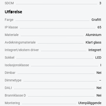
SDCM
3
Utførelse
Farge
Grafitt
IP klasse
65
Materiale
Aluminium
Avdekningsmateriale
Klart glass
Integrert/ekstern driver
Integrert
Sokkel
LED
Isolasjonsklasse
I
Dimbar
Nei
Dimmetype
–
DALI
Nei
Brannklasse D
Nei
Montering
Utenpåliggende