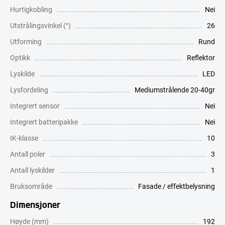
Hurtigkobling
Nei
Utstrålingsvinkel (°)
26
Utforming
Rund
Optikk
Reflektor
Lyskilde
LED
Lysfordeling
Mediumstrålende 20-40gr
Integrert sensor
Nei
Integrert batteripakke
Nei
IK-klasse
10
Antall poler
3
Antall lyskilder
1
Bruksområde
Fasade / effektbelysning
Dimensjoner
Høyde (mm)
192