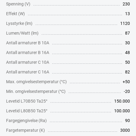
Spenning (V)
230
Effekt (W)
13
Lysstyrke (lm)
1120
Lumen/Watt (lm)
87
Antall armaturer B 10A
30
Antall armaturer B 16A
48
Antall armaturer C 10A
50
Antall armaturer C 16A
82
Max. omgivelsestemperatur (°C)
+50
Min. omgivelsestemperatur (°C)
-20
Levetid L70B50 Ta25°
150.000
Levetid L80B50 Ta25°
100.000
Fargegjengivelse (Ra)
90
Fargetemperatur (K)
3000