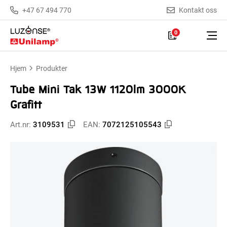
+47 67 494 770
Kontakt oss
0
Hjem
Produkter
Tube Mini Tak 13W 1120lm 3000K
Grafitt
Art.nr:
3109531
EAN:
7072125105543