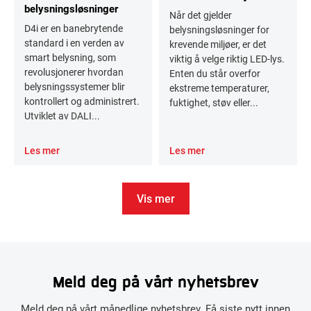
belysningsløsninger
Når det gjelder
D4i er en banebrytende
belysningsløsninger for
standard i en verden av
krevende miljøer, er det
smart belysning, som
viktig å velge riktig LED-lys.
revolusjonerer hvordan
Enten du står overfor
belysningssystemer blir
ekstreme temperaturer,
kontrollert og administrert.
fuktighet, støv eller...
Utviklet av DALI...
Les mer
Les mer
Vis mer
Meld deg på vårt nyhetsbrev
Meld deg på vårt månedlige nyhetsbrev. Få siste nytt innen