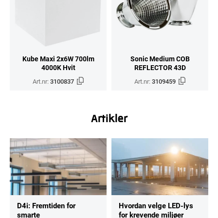
Kube Maxi 2x6W 700lm
Sonic Medium COB
4000K Hvit
REFLECTOR 43D
Art.nr:
3100837
Art.nr:
3109459
Artikler
D4i: Fremtiden for
Hvordan velge LED-lys
smarte
for krevende miljøer