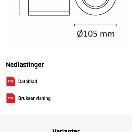
Nedlastinger
Datablad
Bruksanvisning
Varianter