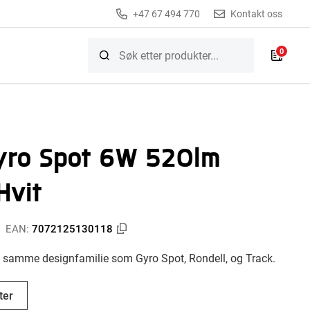
+47 67 494 770
Kontakt oss
0
yro Spot 6W 520lm
Hvit
EAN:
7072125130118
i samme designfamilie som Gyro Spot, Rondell, og Track.
ter