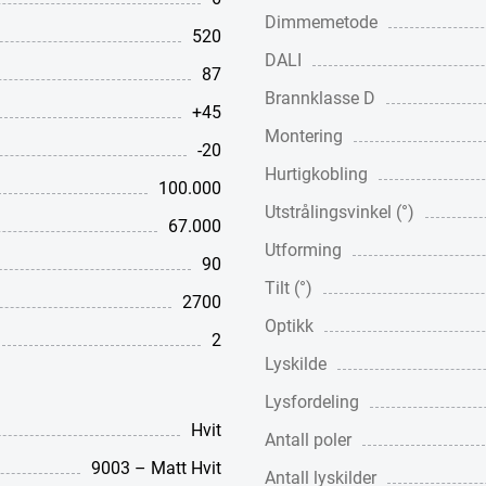
Dimmemetode
520
DALI
87
Brannklasse D
+45
Montering
-20
Hurtigkobling
100.000
Utstrålingsvinkel (°)
67.000
Utforming
90
Tilt (°)
2700
Optikk
2
Lyskilde
Lysfordeling
Hvit
Antall poler
9003 – Matt Hvit
Antall lyskilder