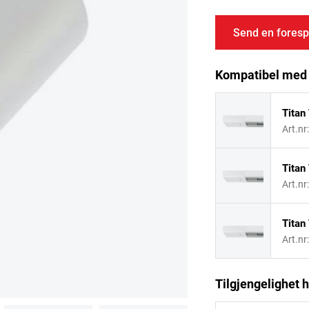
Send en foresp
Kompatibel med
Titan
Art.nr
Titan
Art.nr
Titan
Art.nr
Tilgjengelighet h