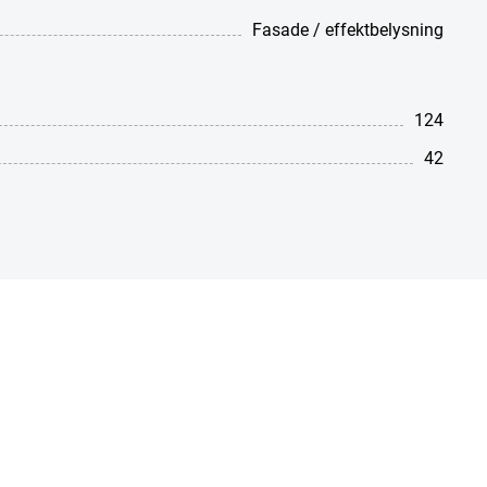
Fasade / effektbelysning
124
42