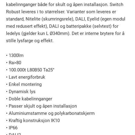
kabelinnganger både for skult og åpen installasjon. Switch
Robust leveres i to størrelser. Varianter som leveres er
standard, Nitelite (skumringsrele), DALI, Eyelid (egen modul
med redusert effekt), DALI og batteripakke (selvtest) for
ledelys (gjelder kun L Ø340mm). Det er interne brytere for å
stille lysfarge og effekt.
• 1300lm
• Ra>80
• 100.000t L80B50 Ta25°
• Lavt energiforbruk
• Enkel montering
• Dynamisk lys
• Doble kabelinnganger
• Passer skjult og åpen installasjon
• Aluminiumstamme og polykarbonatskjerm
• Kraftig konstruksjon IK10
• IP66
• DALI2