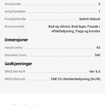
Antall poler
5
Antall lyskilder
1
Produktfamilie
Switch Robust
Bruksområde
Bad og våtrom
,
Bod/lager
,
Fasade /
effektbelysning
,
Trapp og korridor
Dimensjoner
Høyde (mm)
83
Diameter (mm)
340
Godkjenninger
BREEAM-NOR
Ver: 6.0
BREEAM kode
ENE 03 Utendørsbelysning (lm/W)