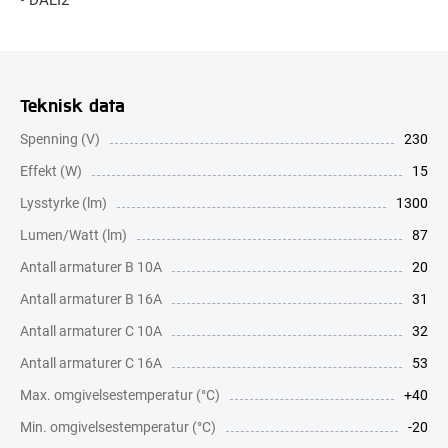
Teknisk data
Spenning (V)
230
Effekt (W)
15
Lysstyrke (lm)
1300
Lumen/Watt (lm)
87
Antall armaturer B 10A
20
Antall armaturer B 16A
31
Antall armaturer C 10A
32
Antall armaturer C 16A
53
Max. omgivelsestemperatur (°C)
+40
Min. omgivelsestemperatur (°C)
-20