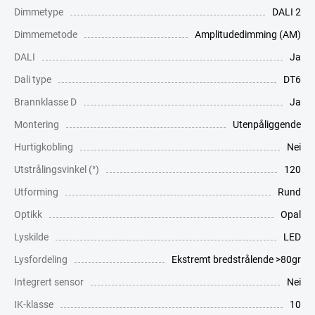
Dimmetype
DALI 2
Dimmemetode
Amplitudedimming (AM)
DALI
Ja
Dali type
DT6
Brannklasse D
Ja
Montering
Utenpåliggende
Hurtigkobling
Nei
Utstrålingsvinkel (°)
120
Utforming
Rund
Optikk
Opal
Lyskilde
LED
Lysfordeling
Ekstremt bredstrålende >80gr
Integrert sensor
Nei
IK-klasse
10