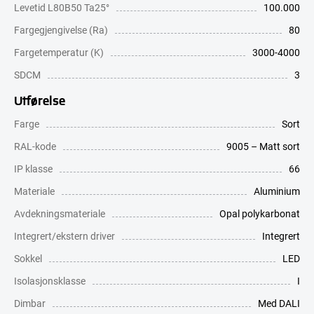
Levetid L80B50 Ta25°
100.000
Fargegjengivelse (Ra)
80
Fargetemperatur (K)
3000-4000
SDCM
3
Utførelse
Farge
Sort
RAL-kode
9005 – Matt sort
IP klasse
66
Materiale
Aluminium
Avdekningsmateriale
Opal polykarbonat
Integrert/ekstern driver
Integrert
Sokkel
LED
Isolasjonsklasse
I
Dimbar
Med DALI