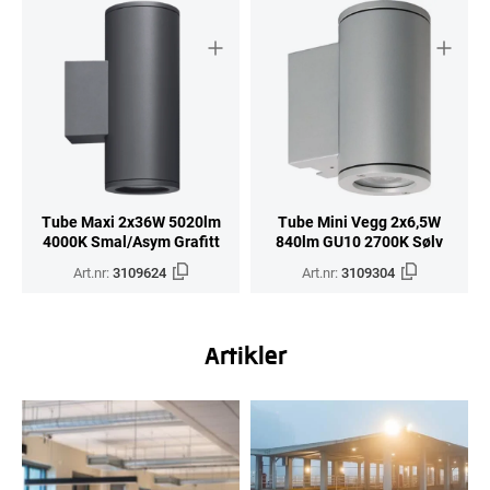
Tube Maxi 2x36W 5020lm
Tube Mini Vegg 2x6,5W
4000K Smal/Asym Grafitt
840lm GU10 2700K Sølv
Art.nr:
3109624
Art.nr:
3109304
Artikler