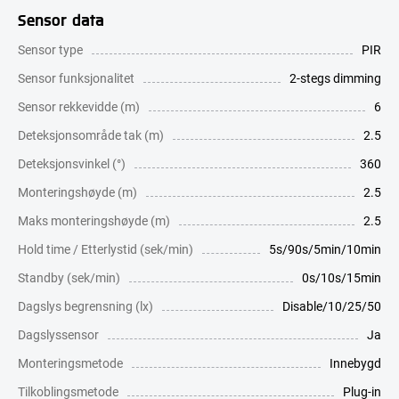
Sensor data
Sensor type
PIR
Sensor funksjonalitet
2-stegs dimming
Sensor rekkevidde (m)
6
Deteksjonsområde tak (m)
2.5
Deteksjonsvinkel (°)
360
Monteringshøyde (m)
2.5
Maks monteringshøyde (m)
2.5
Hold time / Etterlystid (sek/min)
5s/90s/5min/10min
Standby (sek/min)
0s/10s/15min
Dagslys begrensning (lx)
Disable/10/25/50
Dagslyssensor
Ja
Monteringsmetode
Innebygd
Tilkoblingsmetode
Plug-in