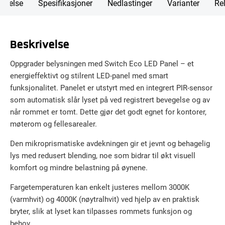
rivelse
Spesifikasjoner
Nedlastinger
Varianter
Rel
Beskrivelse
Oppgrader belysningen med Switch Eco LED Panel – et
energieffektivt og stilrent LED-panel med smart
funksjonalitet. Panelet er utstyrt med en integrert PIR-sensor
som automatisk slår lyset på ved registrert bevegelse og av
når rommet er tomt. Dette gjør det godt egnet for kontorer,
møterom og fellesarealer.
Den mikroprismatiske avdekningen gir et jevnt og behagelig
lys med redusert blending, noe som bidrar til økt visuell
komfort og mindre belastning på øynene.
Fargetemperaturen kan enkelt justeres mellom 3000K
(varmhvit) og 4000K (nøytralhvit) ved hjelp av en praktisk
bryter, slik at lyset kan tilpasses rommets funksjon og
behov.