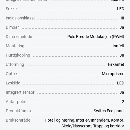
Sokkel
LED
Isolasjonsklasse
III
Dimbar
Ja
Dimmemetode
Puls Bredde Modulasjon (PWM)
Montering
Innfelt
Hurtigkobling
Ja
Utforming
Firkantet
Optikk
Microprisme
Lyskilde
LED
Integrert sensor
Ja
Antall poler
2
Produktfamilie
Switch Eco panel
Bruksområde
Hotell og næring
,
Interiør/Innendørs
,
Kontor
,
Skole/klasserom
,
Trapp og korridor