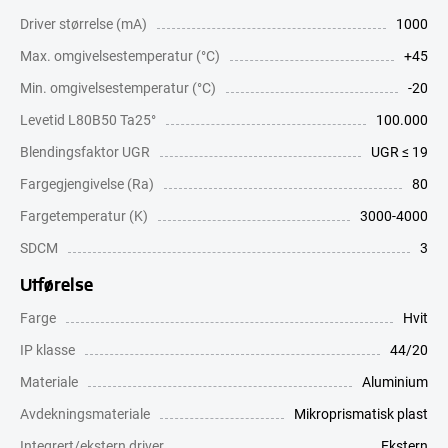
Driver størrelse (mA)
1000
Max. omgivelsestemperatur (°C)
+45
Min. omgivelsestemperatur (°C)
-20
Levetid L80B50 Ta25°
100.000
Blendingsfaktor UGR
UGR ≤ 19
Fargegjengivelse (Ra)
80
Fargetemperatur (K)
3000-4000
SDCM
3
Utførelse
Farge
Hvit
IP klasse
44/20
Materiale
Aluminium
Avdekningsmateriale
Mikroprismatisk plast
Integrert/ekstern driver
Ekstern