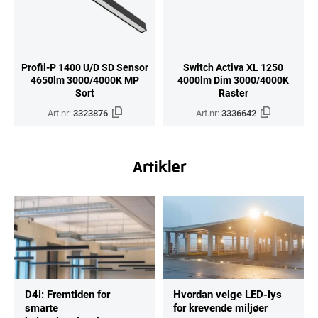
Profil-P 1400 U/D SD Sensor
Switch Activa XL 1250
4650lm 3000/4000K MP
4000lm Dim 3000/4000K
Sort
Raster
Art.nr:
3323876
Art.nr:
3336642
Artikler
D4i: Fremtiden for
Hvordan velge LED-lys
smarte
for krevende miljøer