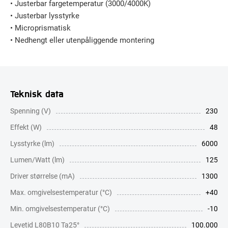
• Justerbar fargetemperatur (3000/4000K)
• Justerbar lysstyrke
• Microprismatisk
• Nedhengt eller utenpåliggende montering
Teknisk data
Spenning (V)
230
Effekt (W)
48
Lysstyrke (lm)
6000
Lumen/Watt (lm)
125
Driver størrelse (mA)
1300
Max. omgivelsestemperatur (°C)
+40
Min. omgivelsestemperatur (°C)
-10
Levetid L80B10 Ta25°
100.000