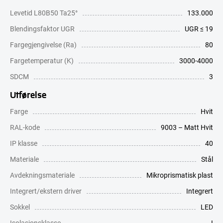
Levetid L80B50 Ta25°
133.000
Blendingsfaktor UGR
UGR ≤ 19
Fargegjengivelse (Ra)
80
Fargetemperatur (K)
3000-4000
SDCM
3
Utførelse
Farge
Hvit
RAL-kode
9003 – Matt Hvit
IP klasse
40
Materiale
Stål
Avdekningsmateriale
Mikroprismatisk plast
Integrert/ekstern driver
Integrert
Sokkel
LED
Isolasjonsklasse
I