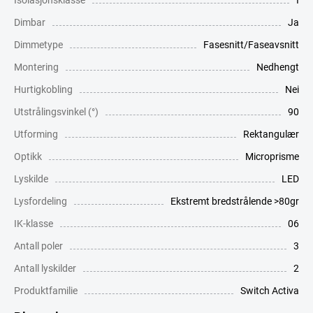
Dimbar
Ja
Dimmetype
Fasesnitt/Faseavsnitt
Montering
Nedhengt
Hurtigkobling
Nei
Utstrålingsvinkel (°)
90
Utforming
Rektangulær
Optikk
Microprisme
Lyskilde
LED
Lysfordeling
Ekstremt bredstrålende >80gr
IK-klasse
06
Antall poler
3
Antall lyskilder
2
Produktfamilie
Switch Activa