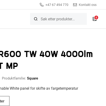
+47 67 494 770
Kontakt oss
0
 R600 TW 40W 4000lm
T MP
Produktfamilie:
Square
nable White panel for skifte av fargetemperatur
ter