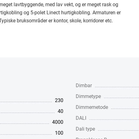
meget lavtbyggende, med lav vekt, og er meget rask og
igkobling og 5-polet Linect hurtigkobling. Armaturen er
piske bruksområder er kontor, skole, korridorer etc.
Dimbar
Dimmetype
230
Dimmemetode
40
DALI
4000
Dali type
100