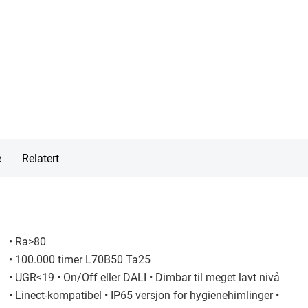
e
Relatert
• Ra>80
• 100.000 timer L70B50 Ta25
• UGR<19 • On/Off eller DALI • Dimbar til meget lavt nivå
• Linect-kompatibel • IP65 versjon for hygienehimlinger •