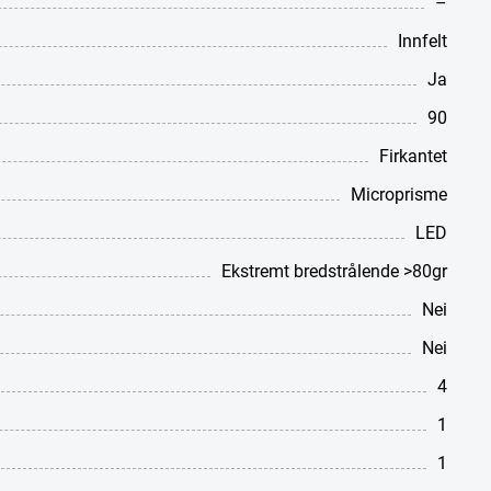
–
Innfelt
Ja
90
Firkantet
Microprisme
LED
Ekstremt bredstrålende >80gr
Nei
Nei
4
1
1