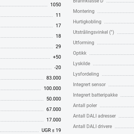
Brannklasse D
1050
Montering
11
Hurtigkobling
17
Utstrålingsvinkel (°)
18
Utforming
29
Optikk
+50
Lyskilde
-20
Lysfordeling
83.000
Integrert sensor
100.000
Integrert batteripakke
50.000
Antall poler
67.000
Antall DALI adresser
17.000
Antall DALI drivere
UGR ≤ 19