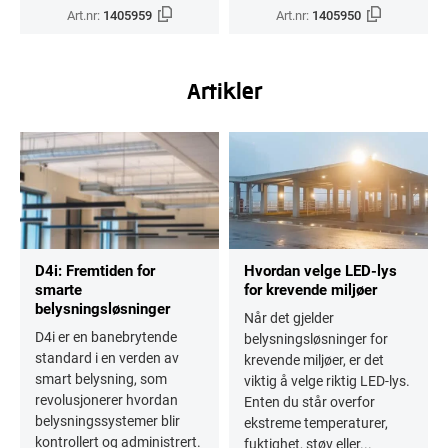
Art.nr:
1405959
Art.nr:
1405950
Artikler
D4i: Fremtiden for
Hvordan velge LED-lys
smarte
for krevende miljøer
belysningsløsninger
Når det gjelder
D4i er en banebrytende
belysningsløsninger for
standard i en verden av
krevende miljøer, er det
smart belysning, som
viktig å velge riktig LED-lys.
revolusjonerer hvordan
Enten du står overfor
belysningssystemer blir
ekstreme temperaturer,
kontrollert og administrert.
fuktighet, støv eller...