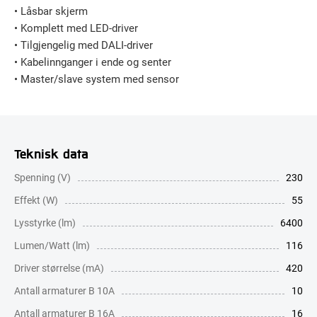
• Låsbar skjerm
• Komplett med LED-driver
• Tilgjengelig med DALI-driver
• Kabelinnganger i ende og senter
• Master/slave system med sensor
Teknisk data
Spenning (V)
230
Effekt (W)
55
Lysstyrke (lm)
6400
Lumen/Watt (lm)
116
Driver størrelse (mA)
420
Antall armaturer B 10A
10
Antall armaturer B 16A
16