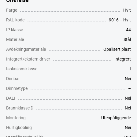
Farge
Hvit
RAL-kode
9016 – Hvit
IP klasse
44
Materiale
Stål
Avdekningsmateriale
Opalisert plast
Integrert/ekstern driver
Integrert
Isolasjonsklasse
I
Dimbar
Nei
Dimmetype
–
DALI
Nei
Brannklasse D
Nei
Montering
Utenpåliggende
Hurtigkobling
Nei