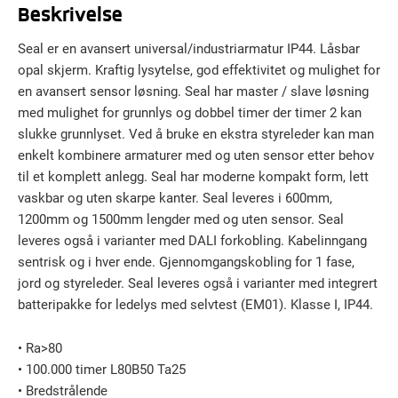
Beskrivelse
Seal er en avansert universal/industriarmatur IP44. Låsbar
opal skjerm. Kraftig lysytelse, god effektivitet og mulighet for
en avansert sensor løsning. Seal har master / slave løsning
med mulighet for grunnlys og dobbel timer der timer 2 kan
slukke grunnlyset. Ved å bruke en ekstra styreleder kan man
enkelt kombinere armaturer med og uten sensor etter behov
til et komplett anlegg. Seal har moderne kompakt form, lett
vaskbar og uten skarpe kanter. Seal leveres i 600mm,
1200mm og 1500mm lengder med og uten sensor. Seal
leveres også i varianter med DALI forkobling. Kabelinngang
sentrisk og i hver ende. Gjennomgangskobling for 1 fase,
jord og styreleder. Seal leveres også i varianter med integrert
batteripakke for ledelys med selvtest (EM01). Klasse I, IP44.
• Ra>80
• 100.000 timer L80B50 Ta25
• Bredstrålende