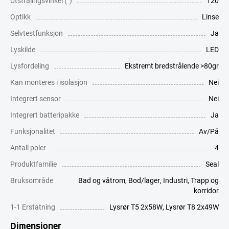
Utstrålingsvinkel (°)
120
Optikk
Linse
Selvtestfunksjon
Ja
Lyskilde
LED
Lysfordeling
Ekstremt bredstrålende >80gr
Kan monteres i isolasjon
Nei
Integrert sensor
Nei
Integrert batteripakke
Ja
Funksjonalitet
Av/På
Antall poler
4
Produktfamilie
Seal
Bruksområde
Bad og våtrom
,
Bod/lager
,
Industri
,
Trapp og
korridor
1-1 Erstatning
Lysrør T5 2x58W
,
Lysrør T8 2x49W
Dimensjoner