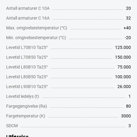
Antall armaturer C 10A
20
Antall armaturer C 16A
32
Max. omgivelsestemperatur (°C)
+40
Min. omgivelsestemperatur (°C)
-20
Levetid L70B10 Ta25°
125.000
Levetid L70B50 Ta25°
150.000
Levetid L80B10 Ta25°
75.000
Levetid L80B50 Ta25°
100.000
Levetid L90B10 Ta25°
26.000
Levetid ledelys (t)
1
Fargegjengivelse (Ra)
80
Fargetemperatur (K)
3000
SDCM
3
Utførelse