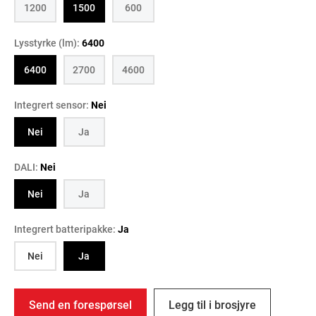
1200
1500
600
Lysstyrke (lm):
6400
6400
2700
4600
Integrert sensor:
Nei
Nei
Ja
DALI:
Nei
Nei
Ja
Integrert batteripakke:
Ja
Nei
Ja
Send en forespørsel
Legg til i brosjyre