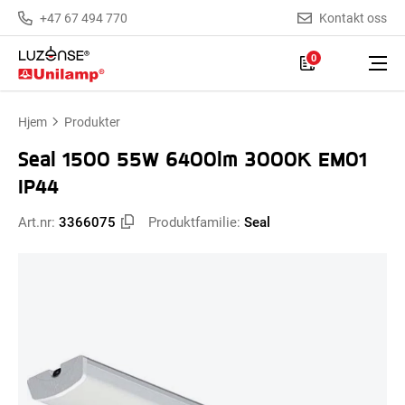
+47 67 494 770
Kontakt oss
0
Hjem
Produkter
Seal 1500 55W 6400lm 3000K EM01
IP44
Art.nr:
3366075
Produktfamilie:
Seal