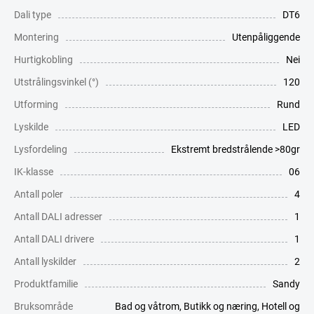
Dali type
DT6
Montering
Utenpåliggende
Hurtigkobling
Nei
Utstrålingsvinkel (°)
120
Utforming
Rund
Lyskilde
LED
Lysfordeling
Ekstremt bredstrålende >80gr
IK-klasse
06
Antall poler
4
Antall DALI adresser
1
Antall DALI drivere
1
Antall lyskilder
2
Produktfamilie
Sandy
Bruksområde
Bad og våtrom
,
Butikk og næring
,
Hotell og