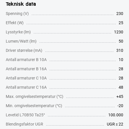
Teknisk data
Spenning (V)
230
Effekt (W)
25
Lysstyrke (lm)
1230
Lumen/Watt (lm)
50
Driver størrelse (mA)
310
Antall armaturer B 10A
10
Antall armaturer B 16A
28
Antall armaturer C 10A
28
Antall armaturer C 16A
48
Max. omgivelsestemperatur (°C)
+45
Min. omgivelsestemperatur (°C)
-20
Levetid L70B50 Ta25°
100.000
Blendingsfaktor UGR
UGR ≤ 22