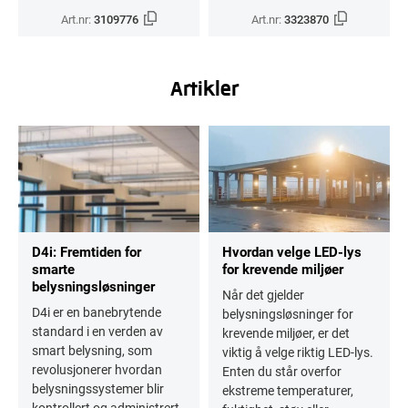
Art.nr:
3109776
Art.nr:
3323870
Artikler
D4i: Fremtiden for
Hvordan velge LED-lys
smarte
for krevende miljøer
belysningsløsninger
Når det gjelder
D4i er en banebrytende
belysningsløsninger for
standard i en verden av
krevende miljøer, er det
smart belysning, som
viktig å velge riktig LED-lys.
revolusjonerer hvordan
Enten du står overfor
belysningssystemer blir
ekstreme temperaturer,
kontrollert og administrert.