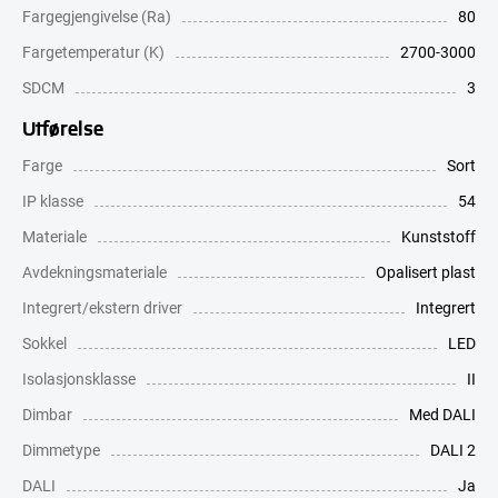
Fargegjengivelse (Ra)
80
Fargetemperatur (K)
2700-3000
SDCM
3
Utførelse
Farge
Sort
IP klasse
54
Materiale
Kunststoff
Avdekningsmateriale
Opalisert plast
Integrert/ekstern driver
Integrert
Sokkel
LED
Isolasjonsklasse
II
Dimbar
Med DALI
Dimmetype
DALI 2
DALI
Ja