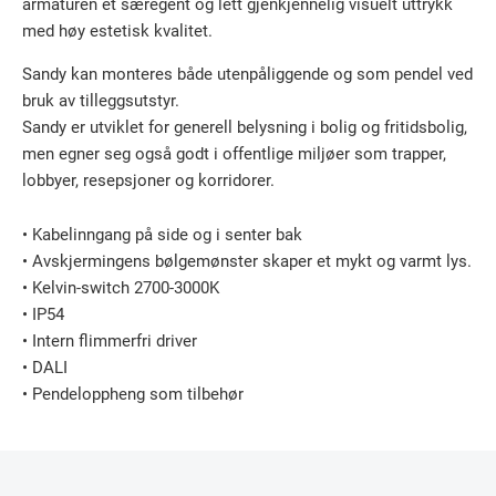
armaturen et særegent og lett gjenkjennelig visuelt uttrykk
med høy estetisk kvalitet.
Sandy kan monteres både utenpåliggende og som pendel ved
bruk av tilleggsutstyr.
Sandy er utviklet for generell belysning i bolig og fritidsbolig,
men egner seg også godt i offentlige miljøer som trapper,
lobbyer, resepsjoner og korridorer.
• Kabelinngang på side og i senter bak
• Avskjermingens bølgemønster skaper et mykt og varmt lys.
• Kelvin-switch 2700-3000K
• IP54
• Intern flimmerfri driver
• DALI
• Pendeloppheng som tilbehør