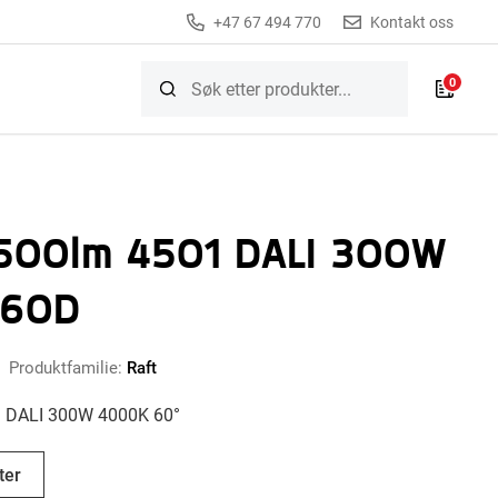
+47 67 494 770
Kontakt oss
0
3500lm 4501 DALI 300W
 60D
Produktfamilie:
Raft
1 DALI 300W 4000K 60°
ter