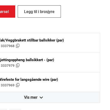
ørsel
Legg til i brosjyre
ak/Veggbrakett stillbar ballsikker (par)
:
3337968
jettingoppheng ballsikkert - (par)
:
3337979
Wirefeste for langsgående wire (par)
:
3337969
Vis mer