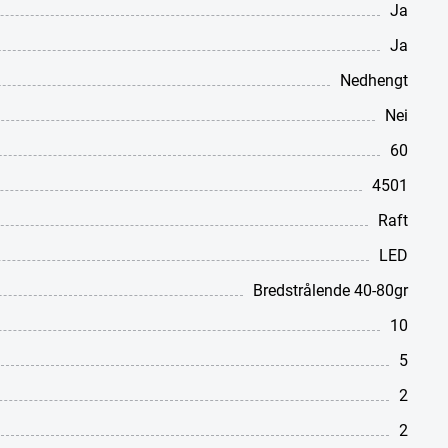
Ja
Ja
Nedhengt
Nei
60
4501
Raft
LED
Bredstrålende 40-80gr
10
5
2
2