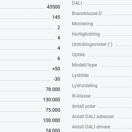
DALI
43500
Brannklasse D
145
Montering
2
Hurtigkobling
4
Utstrålingsvinkel (°)
4
Optikk
6
Modell/type
+50
Lyskilde
-30
Lysfordeling
78.000
IK-klasse
130.000
Antall poler
75.000
Antall DALI adresser
100.000
Antall DALI drivere
24.000