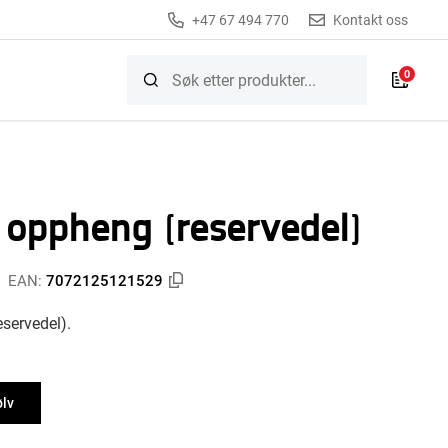
+47 67 494 770
Kontakt oss
0
P oppheng (reservedel)
EAN:
7072125121529
eservedel).
ølv