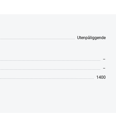
Utenpåliggende
–
–
1400