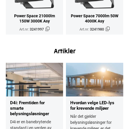
Power Space 21000lm
Power Space 7000lm 50W
150W 3000K Asy
4000K Asy
Art.nr:
3241997
Art.nr:
3241980
Artikler
D4i: Fremtiden for
Hvordan velge LED-lys
smarte
for krevende miljøer
belysningsløsninger
Når det gjelder
D4i er en banebrytende
belysningsløsninger for
standard i en verden av
krevende miljøer, er det