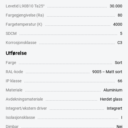
Levetid L90B10 Ta25°
30.000
Fargegjengivelse (Ra)
80
Fargetemperatur (K)
4000
SDCM
5
Korrosjonsklasse
C3
Utførelse
Farge
Sort
RAL-kode
9005 – Matt sort
IP klasse
66
Materiale
Aluminium
Avdekningsmateriale
Herdet glass
Integrert/ekstern driver
Integrert
Isolasjonsklasse
I
Dimbar
Nei