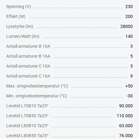
Spenning (V)
230
Effekt (W)
200
Lysstyrke (lm)
28000
Lumen/Watt (lm)
140
Antall armaturer B 10A
3
Antall armaturer B 16A
5
Antall armaturer C 10A
5
Antall armaturer C 16A
9
Max. omgivelsestemperatur (°C)
+50
Min. omgivelsestemperatur (°C)
-30
Levetid L70B10 Ta25°
90.000
Levetid L70B50 Ta25°
110.000
Levetid L80B10 Ta25°
63.000
Levetid L80B50 Ta25°
76.000