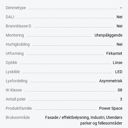
Dimmetype
–
DALI
Nei
Brannklasse D
Nei
Montering
Utenpåliggende
Hurtigkobling
Nei
Utforming
Firkantet
Optikk
Linse
Lyskilde
LED
Lysfordeling
Asymmetrisk
IK-klasse
08
Antall poler
3
Produktfamilie
Power Space
Bruksområde
Fasade / effektbelysning
,
Industri
,
Utendørs
parker og fellesområder