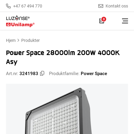
+47 67 494 770
Kontakt oss
0
Hjem
Produkter
Power Space 28000lm 200W 4000K
Asy
Art.nr:
3241983
Produktfamilie:
Power Space