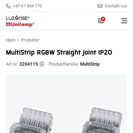
+47 67 494 770
Kontakt oss
0
Hjem
Produkter
MultiStrip RGBW Straight joint IP20
Art.nr:
3204115
Produktfamilie:
MultiStrip