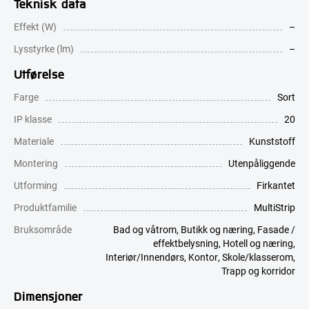
Teknisk data
Effekt (W)
–
Lysstyrke (lm)
–
Utførelse
Farge
Sort
IP klasse
20
Materiale
Kunststoff
Montering
Utenpåliggende
Utforming
Firkantet
Produktfamilie
MultiStrip
Bruksområde
Bad og våtrom
,
Butikk og næring
,
Fasade /
effektbelysning
,
Hotell og næring
,
Interiør/Innendørs
,
Kontor
,
Skole/klasserom
,
Trapp og korridor
Dimensjoner