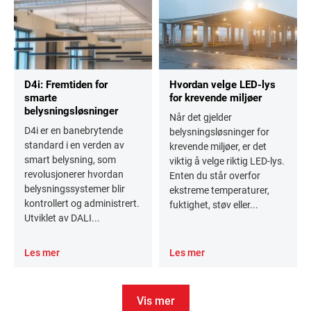
D4i: Fremtiden for
Hvordan velge LED-lys
smarte
for krevende miljøer
belysningsløsninger
Når det gjelder
D4i er en banebrytende
belysningsløsninger for
standard i en verden av
krevende miljøer, er det
smart belysning, som
viktig å velge riktig LED-lys.
revolusjonerer hvordan
Enten du står overfor
belysningssystemer blir
ekstreme temperaturer,
kontrollert og administrert.
fuktighet, støv eller...
Utviklet av DALI...
Les mer
Les mer
Vis mer