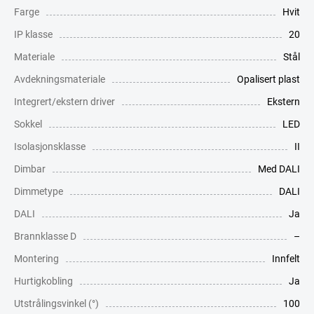
Farge
Hvit
IP klasse
20
Materiale
Stål
Avdekningsmateriale
Opalisert plast
Integrert/ekstern driver
Ekstern
Sokkel
LED
Isolasjonsklasse
II
Dimbar
Med DALI
Dimmetype
DALI
DALI
Ja
Brannklasse D
–
Montering
Innfelt
Hurtigkobling
Ja
Utstrålingsvinkel (°)
100