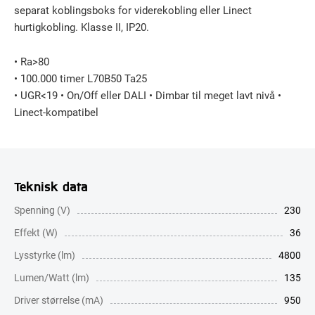
separat koblingsboks for viderekobling eller Linect
hurtigkobling. Klasse II, IP20.
• Ra>80
• 100.000 timer L70B50 Ta25
• UGR<19 • On/Off eller DALI • Dimbar til meget lavt nivå •
Linect-kompatibel
Teknisk data
Spenning (V)
230
Effekt (W)
36
Lysstyrke (lm)
4800
Lumen/Watt (lm)
135
Driver størrelse (mA)
950