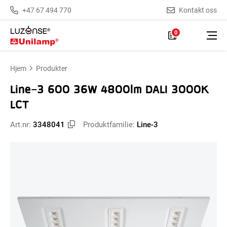
+47 67 494 770
Kontakt oss
0
Hjem
Produkter
Line-3 600 36W 4800lm DALI 3000K
LCT
Art.nr:
3348041
Produktfamilie:
Line-3