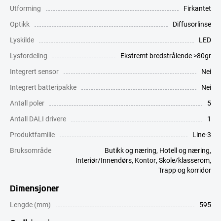
Utforming
Firkantet
Optikk
Diffusorlinse
Lyskilde
LED
Lysfordeling
Ekstremt bredstrålende >80gr
Integrert sensor
Nei
Integrert batteripakke
Nei
Antall poler
5
Antall DALI drivere
1
Produktfamilie
Line-3
Bruksområde
Butikk og næring
,
Hotell og næring
,
Interiør/Innendørs
,
Kontor
,
Skole/klasserom
,
Trapp og korridor
Dimensjoner
Lengde (mm)
595