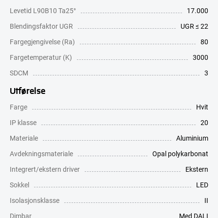
Levetid L90B10 Ta25°
17.000
Blendingsfaktor UGR
UGR ≤ 22
Fargegjengivelse (Ra)
80
Fargetemperatur (K)
3000
SDCM
3
Utførelse
Farge
Hvit
IP klasse
20
Materiale
Aluminium
Avdekningsmateriale
Opal polykarbonat
Integrert/ekstern driver
Ekstern
Sokkel
LED
Isolasjonsklasse
II
Dimbar
Med DALI