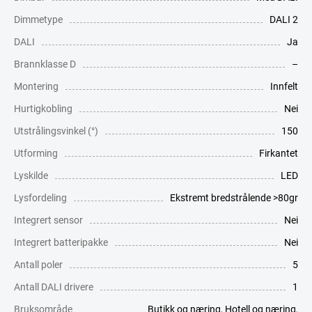
Dimmetype
DALI 2
DALI
Ja
Brannklasse D
–
Montering
Innfelt
Hurtigkobling
Nei
Utstrålingsvinkel (°)
150
Utforming
Firkantet
Lyskilde
LED
Lysfordeling
Ekstremt bredstrålende >80gr
Integrert sensor
Nei
Integrert batteripakke
Nei
Antall poler
5
Antall DALI drivere
1
Bruksområde
Butikk og næring
,
Hotell og næring
,