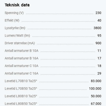
Teknisk data
Spenning (V)
230
Effekt (W)
40
Lysstyrke (lm)
3800
Lumen/Watt (lm)
95
Driver størrelse (mA)
900
Antall armaturer B 10A
11
Antall armaturer B 16A
17
Antall armaturer C 10A
18
Antall armaturer C 16A
29
Levetid L70B10 Ta25°
83.000
Levetid L70B50 Ta25°
100.000
Levetid L80B10 Ta25°
50.000
Levetid L80B50 Ta25°
67.000