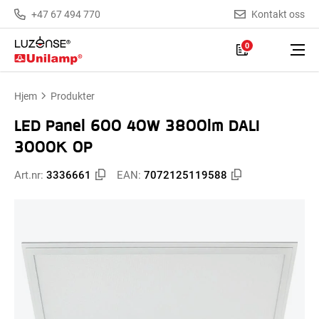
+47 67 494 770
Kontakt oss
0
Hjem
Produkter
LED Panel 600 40W 3800lm DALI
3000K OP
Art.nr:
3336661
EAN:
7072125119588